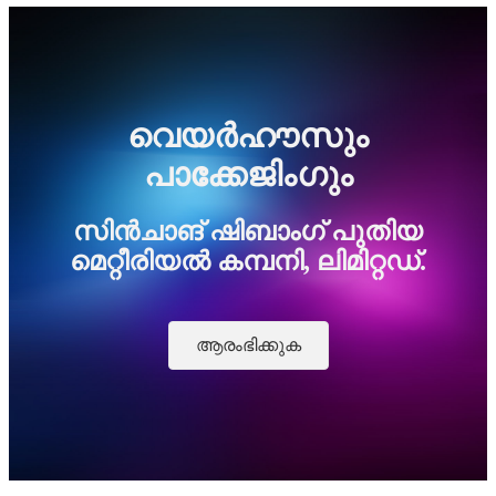
വെയർഹൗസും
പാക്കേജിംഗും
സിൻചാങ് ഷിബാംഗ് പുതിയ
മെറ്റീരിയൽ കമ്പനി, ലിമിറ്റഡ്.
ആരംഭിക്കുക