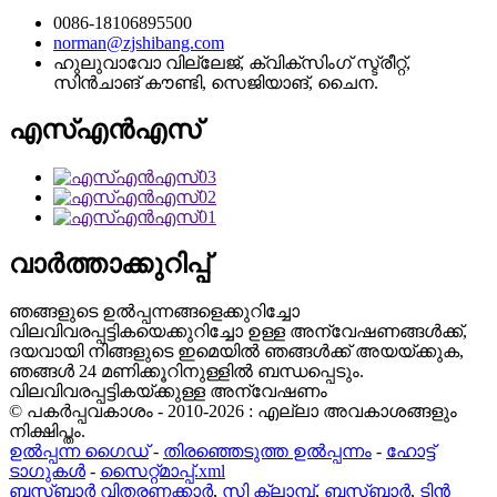
0086-18106895500
norman@zjshibang.com
ഹുലുവാവോ വില്ലേജ്, ക്വിക്സിംഗ് സ്ട്രീറ്റ്,
സിൻചാങ് കൗണ്ടി, സെജിയാങ്, ചൈന.
എസ്എൻഎസ്
വാർത്താക്കുറിപ്പ്
ഞങ്ങളുടെ ഉൽപ്പന്നങ്ങളെക്കുറിച്ചോ
വിലവിവരപ്പട്ടികയെക്കുറിച്ചോ ഉള്ള അന്വേഷണങ്ങൾക്ക്,
ദയവായി നിങ്ങളുടെ ഇമെയിൽ ഞങ്ങൾക്ക് അയയ്ക്കുക,
ഞങ്ങൾ 24 മണിക്കൂറിനുള്ളിൽ ബന്ധപ്പെടും.
വിലവിവരപ്പട്ടികയ്ക്കുള്ള അന്വേഷണം
© പകർപ്പവകാശം - 2010-2026 : എല്ലാ അവകാശങ്ങളും
നിക്ഷിപ്തം.
ഉൽപ്പന്ന ഗൈഡ്
-
തിരഞ്ഞെടുത്ത ഉൽപ്പന്നം
-
ഹോട്ട്
ടാഗുകൾ
-
സൈറ്റ്മാപ്പ്.xml
ബസ്ബാർ വിതരണക്കാർ
,
സി ക്ലാമ്പ്
,
ബസ്ബാർ
,
ടിൻ