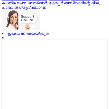
ചെയ്ത ചെമ്പ് ബസ്ബാർ
,
കോപ്പർ ബസ്ബാറിന്റെ വില
,
പാരലൽ-ഗ്രൂവ് ക്ലാമ്പ്
,
ഇമെയിൽ അയയ്ക്കുക
x