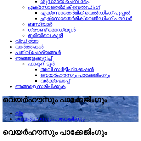
ശുദ്ധമായ ചെമ്പ് ടേപ്പ്
എക്സോതെർമിക് വെൽഡിംഗ്
എക്സോതെർമിക് വെൽഡിംഗ് പൂപ്പൽ
എക്സോതെർമിക് വെൽഡിംഗ് പൗഡർ
ബസ്ബാർ
ഗ്രൗണ്ട് മൊഡ്യൂൾ
ഭൂമിയിലെ കുഴി
വീഡിയോ
വാർത്തകൾ
പതിവ് ചോദ്യങ്ങൾ
ഞങ്ങളേക്കുറിച്ച്
ഫാക്ടറി ടൂർ
അലി സർട്ടിഫിക്കേഷൻ
വെയർഹൗസും പാക്കേജിംഗും
വർക്ക്‌ഷോപ്പ്
ഞങ്ങളെ സമീപിക്കുക
വെയർഹൗസും പാക്കേജിംഗും
വീട്
വെയർഹൗസും പാക്കേജിംഗും
വെയർഹൗസും പാക്കേജിംഗും