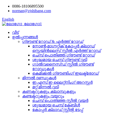
0086-18106895500
norman@zjshibang.com
English
വീട്
ഉൽപ്പന്നങ്ങൾ
ഗ്രൗണ്ട് റോഡ് & എർത്ത് റോഡ്
നോൺ-മാഗ്നറ്റിക് കോപ്പർ ക്ലാഡ്
സ്റ്റെയിൻലെസ് സ്റ്റീൽ എർത്ത് റോഡ്
ചെമ്പ് പൊതിഞ്ഞ ഗ്രൗണ്ട് റോഡ്
ശുദ്ധമായ ചെമ്പ് ഗ്രൗണ്ട് വടി
ഗാൽവനൈസ്ഡ് സ്റ്റീൽ ഗ്രൗണ്ട്
റോഡുകൾ
കെമിക്കൽ ഗ്രൗണ്ടിംഗ് ഇലക്ട്രോഡ്
മിന്നൽ ദണ്ഡുകൾ
ഇ.എസ്.ഇ ലൈറ്റ്നിംഗ് അറസ്റ്റർ
മറ്റ് മിന്നൽ വടി
കണക്ടറുകളും ക്ലാമ്പുകളും
കണ്ടക്ടറുകളും വയറും
ചെമ്പ് പൊതിഞ്ഞ സ്റ്റീൽ വയർ
ശുദ്ധമായ ചെമ്പ് കേബിൾ
കോപ്പർ ക്ലാഡ് സ്റ്റീൽ ടേപ്പ്