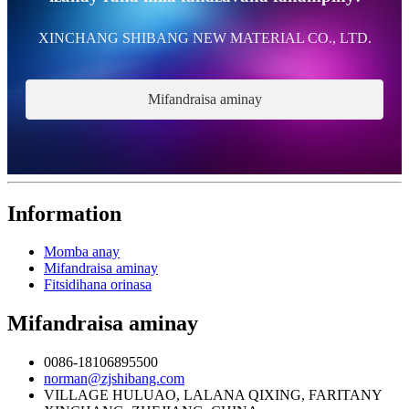
XINCHANG SHIBANG NEW MATERIAL CO., LTD.
Mifandraisa aminay
Information
Momba anay
Mifandraisa aminay
Fitsidihana orinasa
Mifandraisa aminay
0086-18106895500
norman@zjshibang.com
VILLAGE HULUAO, LALANA QIXING, FARITANY