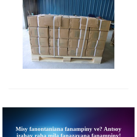
Misy fanontaniana fanampiny ve? Antsoy
izahay raha mila fanazavana fanampiny!