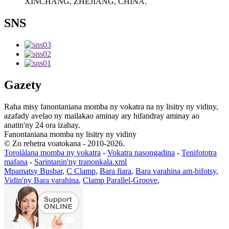
XINCHANG, ZHEJIANG, CHINA.
SNS
Gazety
Raha misy fanontaniana momba ny vokatra na ny lisitry ny vidiny,
azafady avelao ny mailakao aminay ary hifandray aminay ao
anatin'ny 24 ora izahay.
Fanontaniana momba ny lisitry ny vidiny
© Zo rehetra voatokana - 2010-2026.
Torolàlana momba ny vokatra
-
Vokatra nasongadina
-
Tenifototra
mafana
-
Sarintanin'ny tranonkala.xml
Mpamatsy Busbar
,
C Clamp
,
Bara fiara
,
Bara varahina am-bifotsy
,
Vidin'ny Bara varahina
,
Clamp Parallel-Groove
,