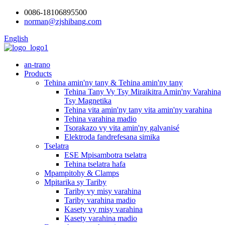
0086-18106895500
norman@zjshibang.com
English
an-trano
Products
Tehina amin'ny tany & Tehina amin'ny tany
Tehina Tany Vy Tsy Miraikitra Amin'ny Varahina
Tsy Magnetika
Tehina vita amin'ny tany vita amin'ny varahina
Tehina varahina madio
Tsorakazo vy vita amin'ny galvanisé
Elektroda fandrefesana simika
Tselatra
ESE Mpisambotra tselatra
Tehina tselatra hafa
Mpampitohy & Clamps
Mpitarika sy Tariby
Tariby vy misy varahina
Tariby varahina madio
Kasety vy misy varahina
Kasety varahina madio