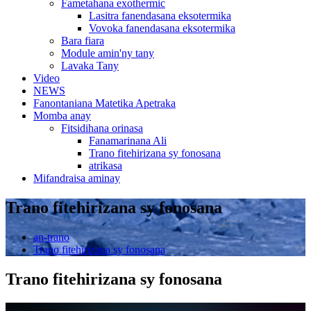
Fametahana exothermic
Lasitra fanendasana eksotermika
Vovoka fanendasana eksotermika
Bara fiara
Module amin'ny tany
Lavaka Tany
Video
NEWS
Fanontaniana Matetika Apetraka
Momba anay
Fitsidihana orinasa
Fanamarinana Ali
Trano fitehirizana sy fonosana
atrikasa
Mifandraisa aminay
Trano fitehirizana sy fonosana
an-trano
Trano fitehirizana sy fonosana
Trano fitehirizana sy fonosana