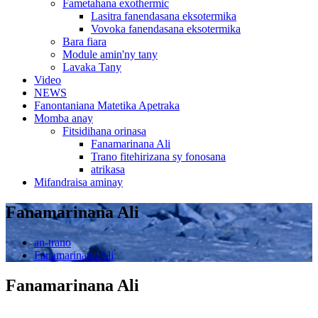
Fametahana exothermic
Lasitra fanendasana eksotermika
Vovoka fanendasana eksotermika
Bara fiara
Module amin'ny tany
Lavaka Tany
Video
NEWS
Fanontaniana Matetika Apetraka
Momba anay
Fitsidihana orinasa
Fanamarinana Ali
Trano fitehirizana sy fonosana
atrikasa
Mifandraisa aminay
Fanamarinana Ali
an-trano
Fanamarinana Ali
Fanamarinana Ali