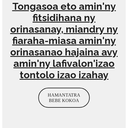
Tongasoa eto amin'ny
fitsidihana ny
orinasanay, miandry ny
fiaraha-miasa amin'ny
orinasanao hajaina avy
amin'ny lafivalon'izao
tontolo izao izahay
HAMANTATRA
BEBE KOKOA