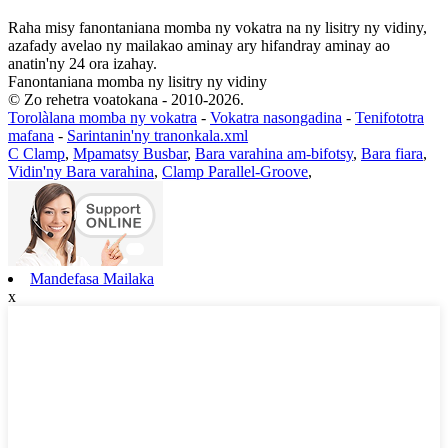
Raha misy fanontaniana momba ny vokatra na ny lisitry ny vidiny,
azafady avelao ny mailakao aminay ary hifandray aminay ao
anatin'ny 24 ora izahay.
Fanontaniana momba ny lisitry ny vidiny
© Zo rehetra voatokana - 2010-2026.
Torolàlana momba ny vokatra
-
Vokatra nasongadina
-
Tenifototra
mafana
-
Sarintanin'ny tranonkala.xml
C Clamp
,
Mpamatsy Busbar
,
Bara varahina am-bifotsy
,
Bara fiara
,
Vidin'ny Bara varahina
,
Clamp Parallel-Groove
,
Mandefasa Mailaka
x