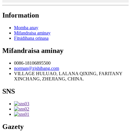
Information
Momba anay
Mifandraisa aminay
Fitsidihana orinasa
Mifandraisa aminay
0086-18106895500
norman@zjshibang.com
VILLAGE HULUAO, LALANA QIXING, FARITANY
XINCHANG, ZHEJIANG, CHINA.
SNS
Gazety