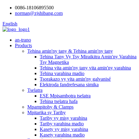
0086-18106895500
norman@zjshibang.com
English
an-trano
Products
Tehina amin'ny tany & Tehina amin'ny tany
Tehina Tany Vy Tsy Miraikitra Amin'ny Varahina
Tsy Magnetika
Tehina vita amin'ny tany vita amin'ny varahina
Tehina varahina madio
Tsorakazo vy vita amin'ny galvanisé
Elektroda fandrefesana simika
Tselatra
ESE Mpisambotra tselatra
Tehina tselatra hafa
Mpampitohy & Clamps
Mpitarika sy Tariby
Tariby vy misy varahina
Tariby varahina madio
Kasety vy misy varahina
Kasety varahina madio