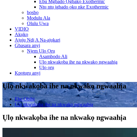
Ebu Mgbado Ọgbakọ Exothermic
Ntụ ntụ ịgbado ọkụ nke Exothermic
bọsbọ
Modulu Ala
Olulu Ụwa
VIDIO
Akụkọ
Ajụjụ Ndị A Na-ajụkarị
Gbasara anyị
Njem Ụlọ Ọrụ
Asambodo Ali
Ụlọ nkwakọba ihe na nkwakọ ngwaahịa
Ụlọ ọrụ
Kpọtụrụ anyị
Ụlọ nkwakọba ihe na nkwakọ ngwaahịa
Ebe Obibi
Ụlọ nkwakọba ihe na nkwakọ ngwaahịa
Ụlọ nkwakọba ihe na nkwakọ ngwaahịa