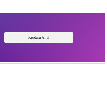
Kpọtụrụ Anyị