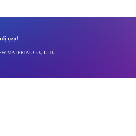
dị ọzọ!
EW MATERIAL CO., LTD.