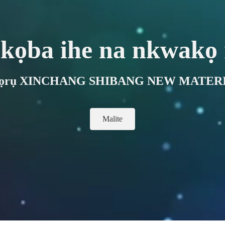
kọba ihe na nkwakọ
ọ ọrụ XINCHANG SHIBANG NEW MATERI
Malite