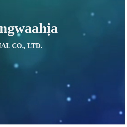
 ngwaahịa
AL CO., LTD.