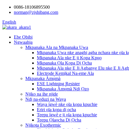
0086-18106895500
norman@zjshibang.com
English
Ebe Obibi
Ngwaahịa
Mkpanaka Ala na Mkpanaka Ụwa
Mkpanaka Ụwa nke anaghị agba nchara nke ọla kọ
Mkpanaka Ala nke E ji Kọpa Kpụọ
Mkpanaka Ọla Kọpa Dị Ọcha
Mkpanaka Ala nke E Ji Agbanye Elu nke E Ji Ag
Electrọde Kemịkal Na-eme Ala
Mkpanaka Àmụ̀mà
ESE Lightning Resister
Mkpanaka Àmụ̀mà Ndị Ọzọ
Njikọ na ihe njide
Ndị na-eduzi na Waya
Waya ígwè nke ọla kọpa kpuchie
Eriri ọla kọpa dị ọcha
Teepu ígwè e ji ọla kọpa kpuchie
Teepu Ọlaọcha Dị Ọcha
Njikọta Exothermic