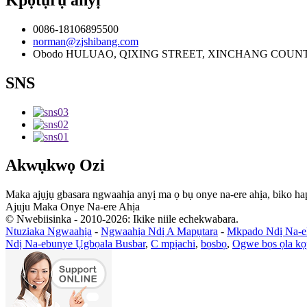
0086-18106895500
norman@zjshibang.com
Obodo HULUAO, QIXING STREET, XINCHANG COUNT
SNS
Akwụkwọ Ozi
Maka ajụjụ gbasara ngwaahịa anyị ma ọ bụ onye na-ere ahịa, biko hap
Ajuju Maka Onye Na-ere Ahịa
© Nwebiisinka - 2010-2026: Ikike niile echekwabara.
Ntuziaka Ngwaahịa
-
Ngwaahịa Ndị A Mapụtara
-
Mkpado Ndị Na-
Ndị Na-ebunye Ụgbọala Busbar
,
C mpịachi
,
bọsbọ
,
Ogwe bọs ọla kọ