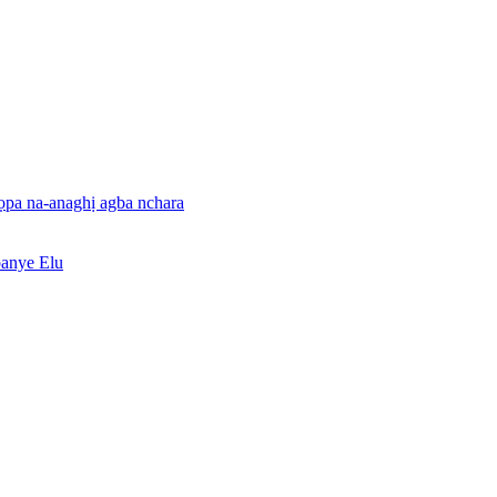
pa na-anaghị agba nchara
banye Elu