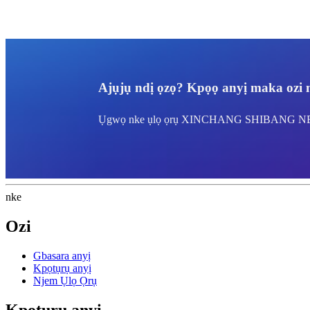
Ajụjụ ndị ọzọ? Kpọọ anyị maka ozi n
Ụgwọ nke ụlọ ọrụ XINCHANG SHIBANG N
nke
Ozi
Gbasara anyị
Kpọtụrụ anyị
Njem Ụlọ Ọrụ
Kpọtụrụ anyị