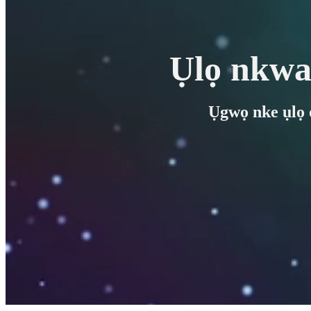
Ụlọ nkwa
Ụgwọ nke ụl