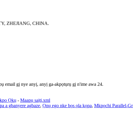
Y, ZHEJIANG, CHINA.
ụ email gị nye anyị, anyị ga-akpọtụrụ gị n'ime awa 24.
ekpo Ọkụ
-
Maapụ saịtị.xml
pa a gbanyere agbaze
,
Ọnụ ego nke bọs ọla kọpa
,
Mkpọchi Parallel-G