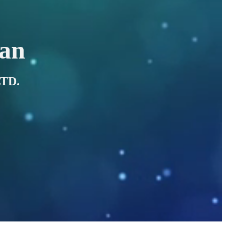
an
TD.