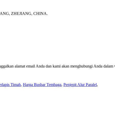
NG, ZHEJIANG, CHINA.
 tinggalkan alamat email Anda dan kami akan menghubungi Anda dalam 
rlapis Timah
,
Harga Busbar Tembaga
,
Penjepit Alur Paralel
,