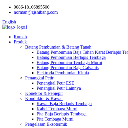
0086-18106895500
norman@zjshibang.com
English
Rumah
Produk
Batang Pembumian & Batang Tanah
Batang Pembumian Baja Tahan Karat Berlapis T
Batang Pembumian Berlapis Tembaga
Batang Pembumian Tembaga Murni
Batang Pembumian Baja Galvanis
Elektroda Pembumian Kimia
Penangkal Petir
Penangkal Petir ESE
Penangkal Petir Lainnya
Konektor & Penjepit
Konduktor & Kawat
Kawat Baja Berlapis Tembaga
Kabel Tembaga Murni
Pita Baja Berlapis Tembaga
Pita Tembaga Murni
Pengelasan Eksotermik