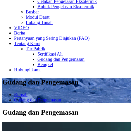
Cetakan Pengelasan Eksotermik
Bubuk Pengelasan Eksotermik
Busbar
Modul Darat
Lubang Tanah
VIDEO
Berita
Pertanyaan yang Sering Diajukan (FAQ)
Tentang Kami
Tur Pabrik
Sertifikasi Ali
Gudang dan Pengemasan
Bengkel
Hubungi kami
Gudang dan Pengemasan
Rumah
Gudang dan Pengemasan
Gudang dan Pengemasan