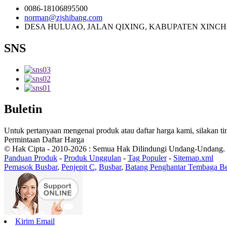
0086-18106895500
norman@zjshibang.com
DESA HULUAO, JALAN QIXING, KABUPATEN XINCHA
SNS
Buletin
Untuk pertanyaan mengenai produk atau daftar harga kami, silakan
Permintaan Daftar Harga
© Hak Cipta - 2010-2026 : Semua Hak Dilindungi Undang-Undang.
Panduan Produk
-
Produk Unggulan
-
Tag Populer
-
Sitemap.xml
Pemasok Busbar
,
Penjepit C
,
Busbar
,
Batang Penghantar Tembaga Be
Kirim Email