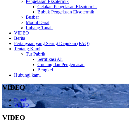
Pengelasan Eksotermik
Cetakan Pengelasan Eksotermik
Bubuk Pengelasan Eksotermik
Busbar
Modul Darat
Lubang Tanah
VIDEO
Berita
Pertanyaan yang Sering Diajukan (FAQ)
Tentang Kami
Tur Pabrik
Sertifikasi Ali
Gudang dan Pengemasan
Bengkel
Hubungi kami
VIDEO
Rumah
VIDEO
VIDEO