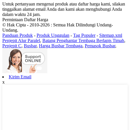
Untuk pertanyaan mengenai produk atau daftar harga kami, silakan
tinggalkan alamat email Anda dan kami akan menghubungi Anda
dalam waktu 24 jam.
Permintaan Daftar Harga
© Hak Cipta - 2010-2026 : Semua Hak Dilindungi Undang-
Undang.
Panduan Produk
-
Produk Unggulan
-
Tag Populer
-
Sitemap.xml
Penjepit Alur Paralel
,
Batang Penghantar Tembaga Berlapis Timah
,
Penjepit C
,
Busbar
,
Harga Busbar Tembaga
,
Pemasok Busbar
,
Kirim Email
x