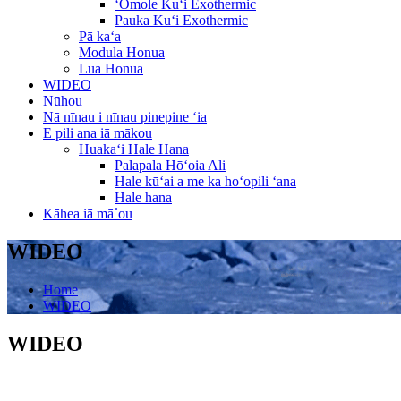
ʻŌmole Kuʻi Exothermic
Pauka Kuʻi Exothermic
Pā kaʻa
Modula Honua
Lua Honua
WIDEO
Nūhou
Nā nīnau i nīnau pinepine ʻia
E pili ana iā mākou
Huakaʻi Hale Hana
Palapala Hōʻoia Ali
Hale kūʻai a me ka hoʻopili ʻana
Hale hana
Kāhea iā mā˚ou
WIDEO
Home
WIDEO
WIDEO