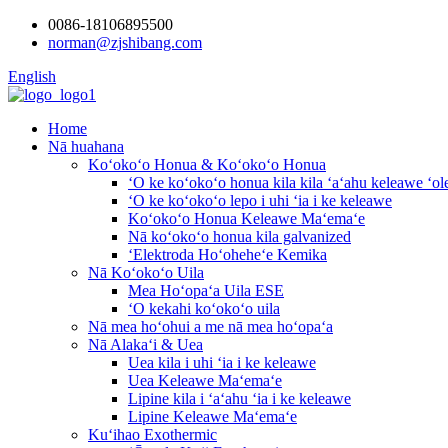
0086-18106895500
norman@zjshibang.com
English
Home
Nā huahana
Koʻokoʻo Honua & Koʻokoʻo Honua
ʻO ke koʻokoʻo honua kila kila ʻaʻahu keleawe ʻol
ʻO ke koʻokoʻo lepo i uhi ʻia i ke keleawe
Koʻokoʻo Honua Keleawe Maʻemaʻe
Nā koʻokoʻo honua kila galvanized
ʻElektroda Hoʻoheheʻe Kemika
Nā Koʻokoʻo Uila
Mea Hoʻopaʻa Uila ESE
ʻO kekahi koʻokoʻo uila
Nā mea hoʻohui a me nā mea hoʻopaʻa
Nā Alakaʻi & Uea
Uea kila i uhi ʻia i ke keleawe
Uea Keleawe Maʻemaʻe
Lipine kila i ʻaʻahu ʻia i ke keleawe
Lipine Keleawe Maʻemaʻe
Kuʻihao Exothermic