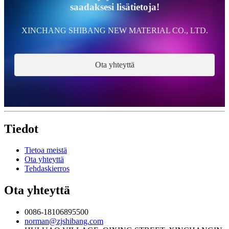
saadaksesi lisätietoja!
XINCHANG SHIBANG NEW MATERIAL CO., LTD.
Ota yhteyttä
Tiedot
Tietoa meistä
Ota yhteyttä
Tehdaskierros
Ota yhteyttä
0086-18106895500
norman@zjshibang.com