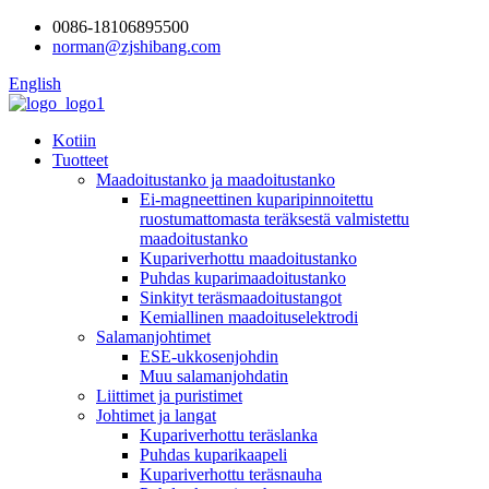
0086-18106895500
norman@zjshibang.com
English
Kotiin
Tuotteet
Maadoitustanko ja maadoitustanko
Ei-magneettinen kuparipinnoitettu
ruostumattomasta teräksestä valmistettu
maadoitustanko
Kupariverhottu maadoitustanko
Puhdas kuparimaadoitustanko
Sinkityt teräsmaadoitustangot
Kemiallinen maadoituselektrodi
Salamanjohtimet
ESE-ukkosenjohdin
Muu salamanjohdatin
Liittimet ja puristimet
Johtimet ja langat
Kupariverhottu teräslanka
Puhdas kuparikaapeli
Kupariverhottu teräsnauha