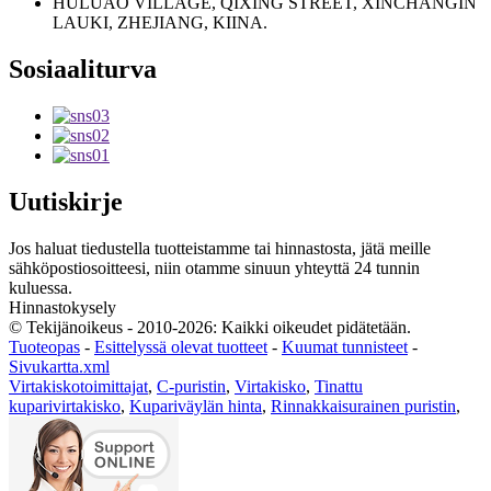
HULUAO VILLAGE, QIXING STREET, XINCHANGIN
LAUKI, ZHEJIANG, KIINA.
Sosiaaliturva
Uutiskirje
Jos haluat tiedustella tuotteistamme tai hinnastosta, jätä meille
sähköpostiosoitteesi, niin otamme sinuun yhteyttä 24 tunnin
kuluessa.
Hinnastokysely
© Tekijänoikeus - 2010-2026: Kaikki oikeudet pidätetään.
Tuoteopas
-
Esittelyssä olevat tuotteet
-
Kuumat tunnisteet
-
Sivukartta.xml
Virtakiskotoimittajat
,
C-puristin
,
Virtakisko
,
Tinattu
kuparivirtakisko
,
Kupariväylän hinta
,
Rinnakkaisurainen puristin
,