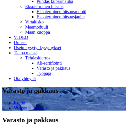
Puhdas kuparinauha
Eksoterminen hitsaus
Eksoterminen hitsausmuotti
Eksoterminen hitsausjauhe
Virtakisko
Maamoduuli
Maan kuoppa
VIDEO
Uutiset
Usein kysytyt kysymykset
Tietoa meistä
Tehdaskierros
Ali-sertifiointi
Varasto ja pakkaus
Työpaja
Ota yhteyttä
Varasto ja pakkaus
Kotiin
Varasto ja pakkaus
Varasto ja pakkaus