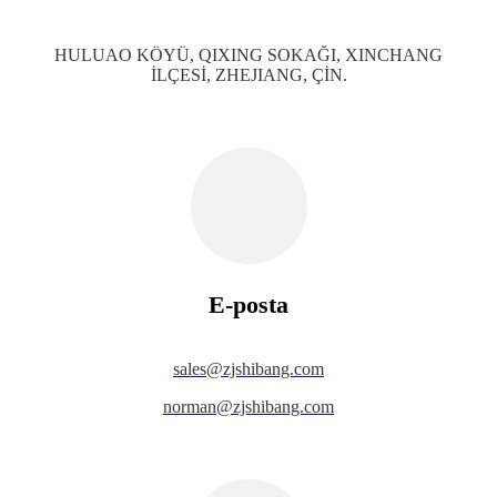
HULUAO KÖYÜ, QIXING SOKAĞI, XINCHANG
İLÇESİ, ZHEJIANG, ÇİN.
E-posta
s
ales@zjshibang.com
norman@zjshibang.com