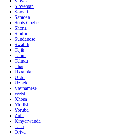
Slovak
Slovenian
Somali
Samoan
Scots Gaelic
Shona
Sindhi
Sundanese
Swahili
Tajik
Tamil
Telugu
Thai
Ukrainian
Urdu
Uzbek
Vietnamese
Welsh
Xhosa
Yiddish
Yoruba
Zulu
Kinyarwanda
Tatar
Oriya