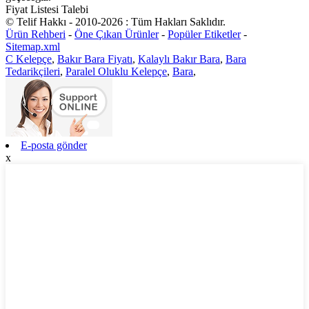
Fiyat Listesi Talebi
© Telif Hakkı - 2010-2026 : Tüm Hakları Saklıdır.
Ürün Rehberi
-
Öne Çıkan Ürünler
-
Popüler Etiketler
-
Sitemap.xml
C Kelepçe
,
Bakır Bara Fiyatı
,
Kalaylı Bakır Bara
,
Bara
Tedarikçileri
,
Paralel Oluklu Kelepçe
,
Bara
,
E-posta gönder
x