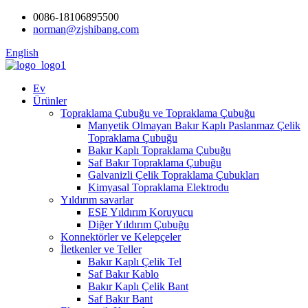
0086-18106895500
norman@zjshibang.com
English
Ev
Ürünler
Topraklama Çubuğu ve Topraklama Çubuğu
Manyetik Olmayan Bakır Kaplı Paslanmaz Çelik
Topraklama Çubuğu
Bakır Kaplı Topraklama Çubuğu
Saf Bakır Topraklama Çubuğu
Galvanizli Çelik Topraklama Çubukları
Kimyasal Topraklama Elektrodu
Yıldırım savarlar
ESE Yıldırım Koruyucu
Diğer Yıldırım Çubuğu
Konnektörler ve Kelepçeler
İletkenler ve Teller
Bakır Kaplı Çelik Tel
Saf Bakır Kablo
Bakır Kaplı Çelik Bant
Saf Bakır Bant