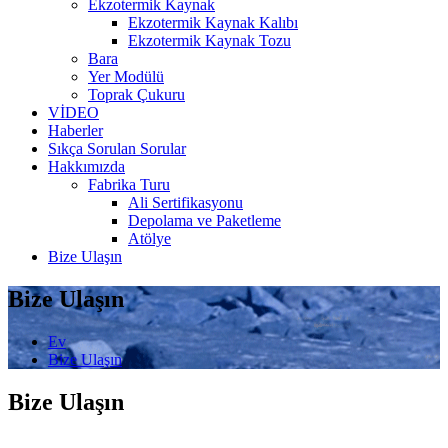
Ekzotermik Kaynak
Ekzotermik Kaynak Kalıbı
Ekzotermik Kaynak Tozu
Bara
Yer Modülü
Toprak Çukuru
VİDEO
Haberler
Sıkça Sorulan Sorular
Hakkımızda
Fabrika Turu
Ali Sertifikasyonu
Depolama ve Paketleme
Atölye
Bize Ulaşın
Bize Ulaşın
Ev
Bize Ulaşın
Bize Ulaşın