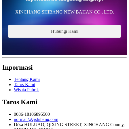
XINCHANG SHIBANG NEW BAHAN CO., LTD.
Hubungi Kami
Inpormasi
Tentang Kami
Taros Kami
Wisata Pabrik
Taros Kami
0086-18106895500
norman@zjshibang.com
Désa HULUAO, QIXING STREET, XINCHANG County,