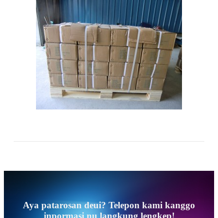
Aya patarosan deui? Telepon kami kanggo
inpormasi nu langkung lengkep!