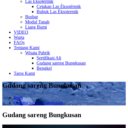
Las Éksotérmik
Cetakan Las Éksotérmik
Bubuk Las Éksotermik
Busbar
Modul Tanah
Liang Bumi
VIDEO
Warta
FAQs
Tentang Kami
Wisata Pabrik
Sertifikasi Ali
Gudang sareng Bungkusan
Bengkel
Taros Kami
Gudang sareng Bungkusan
Imah
Gudang sareng Bungkusan
Gudang sareng Bungkusan