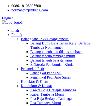
0086-18106895500
norman@zjshibang.com
English
Imah
Produk
Batang taneuh & Batang taneuh
Batang Bumi Baja Tahan Karat Berlapis
Tambaga Nonmagnét
Batang taneuh anu dilapis tambaga
Batang taneuh tambaga murni
Batang taneuh baja galvanis
Éléktroda Pembumian Kimia
Penangkal Petir
Panangkal Petir ESE
Penangkal Petir Anu Sanés
Konektor & Klem
Konduktor & Kawat
Kawat Baja Berlapis Tambaga
Kabel Tambaga Murni
Pita Baja Berlapis Tambaga
Pita Tambaga Murni