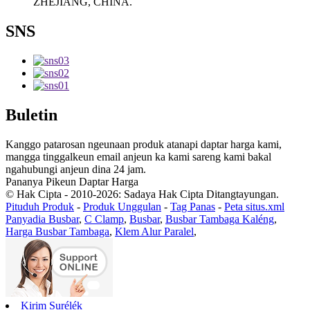
ZHEJIANG, CHINA.
SNS
Buletin
Kanggo patarosan ngeunaan produk atanapi daptar harga kami,
mangga tinggalkeun email anjeun ka kami sareng kami bakal
ngahubungi anjeun dina 24 jam.
Pananya Pikeun Daptar Harga
© Hak Cipta - 2010-2026: Sadaya Hak Cipta Ditangtayungan.
Pituduh Produk
-
Produk Unggulan
-
Tag Panas
-
Peta situs.xml
Panyadia Busbar
,
C Clamp
,
Busbar
,
Busbar Tambaga Kaléng
,
Harga Busbar Tambaga
,
Klem Alur Paralel
,
Kirim Surélék