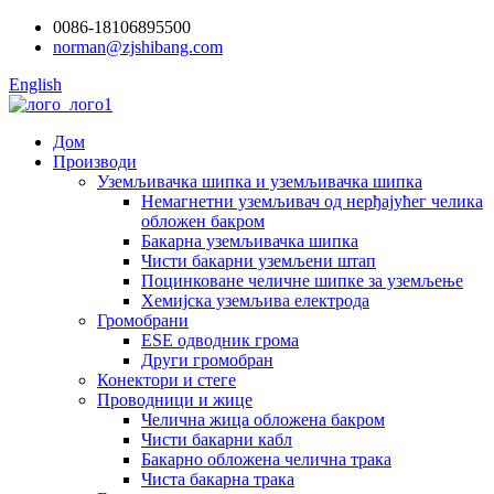
0086-18106895500
norman@zjshibang.com
English
Дом
Производи
Уземљивачка шипка и уземљивачка шипка
Немагнетни уземљивач од нерђајућег челика
обложен бакром
Бакарна уземљивачка шипка
Чисти бакарни уземљени штап
Поцинковане челичне шипке за уземљење
Хемијска уземљива електрода
Громобрани
ESE одводник грома
Други громобран
Конектори и стеге
Проводници и жице
Челична жица обложена бакром
Чисти бакарни кабл
Бакарно обложена челична трака
Чиста бакарна трака