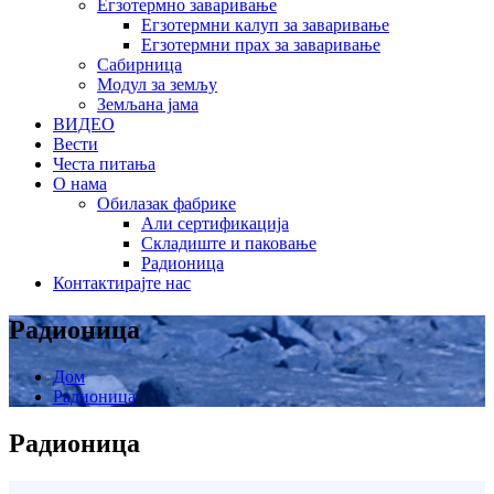
Егзотермно заваривање
Егзотермни калуп за заваривање
Егзотермни прах за заваривање
Сабирница
Модул за земљу
Земљана јама
ВИДЕО
Вести
Честа питања
О нама
Обилазак фабрике
Али сертификација
Складиште и паковање
Радионица
Контактирајте нас
Радионица
Дом
Радионица
Радионица