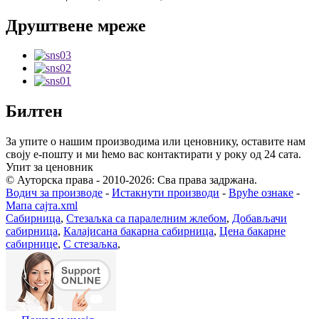
Друштвене мреже
Билтен
За упите о нашим производима или ценовнику, оставите нам
своју е-пошту и ми ћемо вас контактирати у року од 24 сата.
Упит за ценовник
© Ауторска права - 2010-2026: Сва права задржана.
Водич за производе
-
Истакнути производи
-
Вруће ознаке
-
Мапа сајта.xml
Сабирница
,
Стезаљка са паралелним жлебом
,
Добављачи
сабирница
,
Калајисана бакарна сабирница
,
Цена бакарне
сабирнице
,
C стезаљка
,