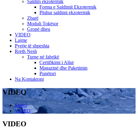
Saldim ekzotermik
Forma e Saldimit Ekzotermik
Pluhur saldimi ekzotermik
Zbarë
Moduli Tokësor
Gropë dheu
VIDEO
Lajme
Pyetje të shpeshta
Rreth Nesh
Turne në fabrikë
Certifikimi i Aliut
Magazinë dhe Paketimin
Punëtori
Na Kontaktoni
VIDEO
Shtëpi
VIDEO
VIDEO