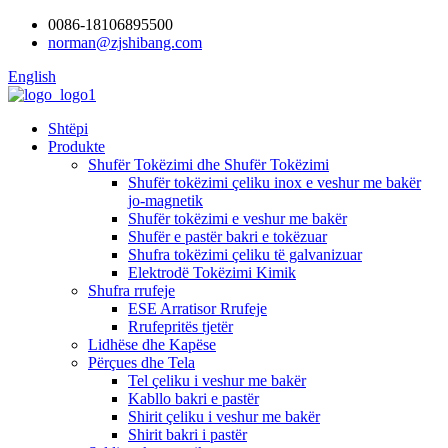
0086-18106895500
norman@zjshibang.com
English
Shtëpi
Produkte
Shufër Tokëzimi dhe Shufër Tokëzimi
Shufër tokëzimi çeliku inox e veshur me bakër
jo-magnetik
Shufër tokëzimi e veshur me bakër
Shufër e pastër bakri e tokëzuar
Shufra tokëzimi çeliku të galvanizuar
Elektrodë Tokëzimi Kimik
Shufra rrufeje
ESE Arratisor Rrufeje
Rrufepritës tjetër
Lidhëse dhe Kapëse
Përçues dhe Tela
Tel çeliku i veshur me bakër
Kabllo bakri e pastër
Shirit çeliku i veshur me bakër
Shirit bakri i pastër