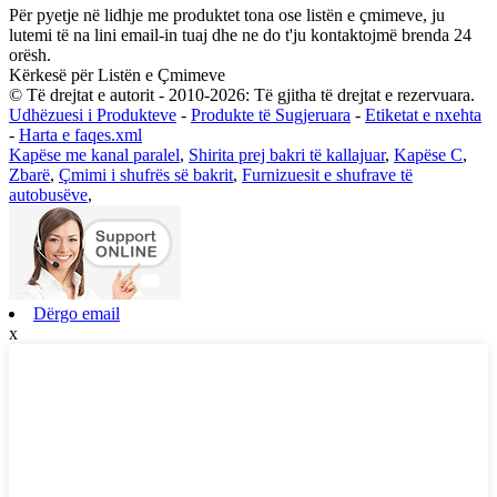
Për pyetje në lidhje me produktet tona ose listën e çmimeve, ju
lutemi të na lini email-in tuaj dhe ne do t'ju kontaktojmë brenda 24
orësh.
Kërkesë për Listën e Çmimeve
© Të drejtat e autorit - 2010-2026: Të gjitha të drejtat e rezervuara.
Udhëzuesi i Produkteve
-
Produkte të Sugjeruara
-
Etiketat e nxehta
-
Harta e faqes.xml
Kapëse me kanal paralel
,
Shirita prej bakri të kallajuar
,
Kapëse C
,
Zbarë
,
Çmimi i shufrës së bakrit
,
Furnizuesit e shufrave të
autobusëve
,
Dërgo email
x