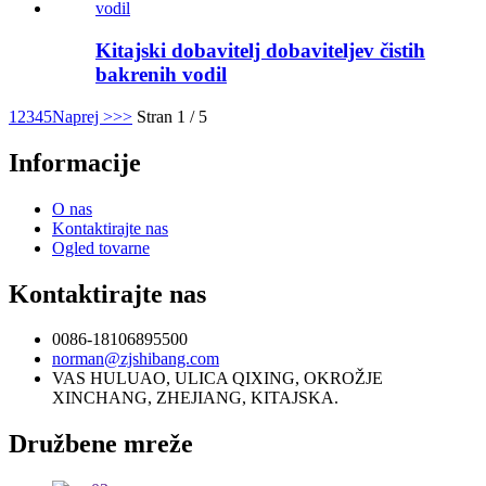
Kitajski dobavitelj dobaviteljev čistih
bakrenih vodil
1
2
3
4
5
Naprej >
>>
Stran 1 / 5
Informacije
O nas
Kontaktirajte nas
Ogled tovarne
Kontaktirajte nas
0086-18106895500
norman@zjshibang.com
VAS HULUAO, ULICA QIXING, OKROŽJE
XINCHANG, ZHEJIANG, KITAJSKA.
Družbene mreže