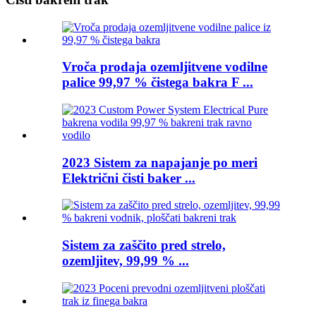
Vroča prodaja ozemljitvene vodilne
palice 99,97 % čistega bakra F ...
2023 Sistem za napajanje po meri
Električni čisti baker ...
Sistem za zaščito pred strelo,
ozemljitev, 99,99 % ...