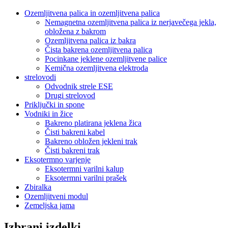
Ozemljitvena palica in ozemljitvena palica
Nemagnetna ozemljitvena palica iz nerjavečega jekla,
obložena z bakrom
Ozemljitvena palica iz bakra
Čista bakrena ozemljitvena palica
Pocinkane jeklene ozemljitvene palice
Kemična ozemljitvena elektroda
strelovodi
Odvodnik strele ESE
Drugi strelovod
Priključki in spone
Vodniki in žice
Bakreno platirana jeklena žica
Čisti bakreni kabel
Bakreno obložen jekleni trak
Čisti bakreni trak
Eksotermno varjenje
Eksotermni varilni kalup
Eksotermni varilni prašek
Zbiralka
Ozemljitveni modul
Zemeljska jama
Izbrani izdelki