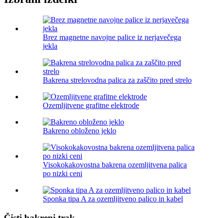
Brez magnetne navojne palice iz nerjavečega
jekla
Bakrena strelovodna palica za zaščito pred strelo
Ozemljitvene grafitne elektrode
Bakreno obloženo jeklo
Visokokakovostna bakrena ozemljitvena palica
po nizki ceni
Sponka tipa A za ozemljitveno palico in kabel
Čisti bakreni trak