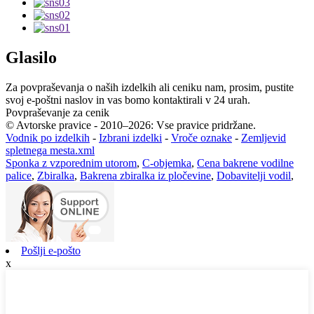
Glasilo
Za povpraševanja o naših izdelkih ali ceniku nam, prosim, pustite
svoj e-poštni naslov in vas bomo kontaktirali v 24 urah.
Povpraševanje za cenik
© Avtorske pravice - 2010–2026: Vse pravice pridržane.
Vodnik po izdelkih
-
Izbrani izdelki
-
Vroče oznake
-
Zemljevid
spletnega mesta.xml
Sponka z vzporednim utorom
,
C-objemka
,
Cena bakrene vodilne
palice
,
Zbiralka
,
Bakrena zbiralka iz pločevine
,
Dobavitelji vodil
,
Pošlji e-pošto
x