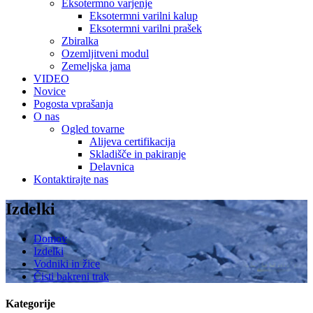
Eksotermno varjenje
Eksotermni varilni kalup
Eksotermni varilni prašek
Zbiralka
Ozemljitveni modul
Zemeljska jama
VIDEO
Novice
Pogosta vprašanja
O nas
Ogled tovarne
Alijeva certifikacija
Skladišče in pakiranje
Delavnica
Kontaktirajte nas
Izdelki
Domov
Izdelki
Vodniki in žice
Čisti bakreni trak
Kategorije