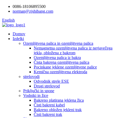
0086-18106895500
norman@zjshibang.com
English
Domov
Izdelki
Ozemljitvena palica in ozemljitvena palica
Nemagnetna ozemljitvena palica iz nerjavečega
jekla, obložena z bakrom
Ozemljitvena palica iz bakra
Čista bakrena ozemljitvena palica
Pocinkane jeklene ozemljitvene palice
Kemična ozemljitvena elektroda
strelovodi
Odvodnik strele ESE
Drugi strelovod
Priključki in spone
Vodniki in žice
Bakreno platirana jeklena žica
Čisti bakreni kabel
Bakreno obložen jekleni trak
Čisti bakreni trak