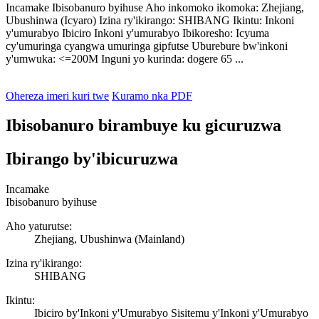
Incamake Ibisobanuro byihuse Aho inkomoko ikomoka: Zhejiang,
Ubushinwa (Icyaro) Izina ry'ikirango: SHIBANG Ikintu: Inkoni
y'umurabyo Ibiciro Inkoni y'umurabyo Ibikoresho: Icyuma
cy'umuringa cyangwa umuringa gipfutse Uburebure bw'inkoni
y'umwuka: <=200M Inguni yo kurinda: dogere 65 ...
Ohereza imeri kuri twe
Kuramo nka PDF
Ibisobanuro birambuye ku gicuruzwa
Ibirango by'ibicuruzwa
Incamake
Ibisobanuro byihuse
Aho yaturutse:
Zhejiang, Ubushinwa (Mainland)
Izina ry'ikirango:
SHIBANG
Ikintu:
Ibiciro by'Inkoni y'Umurabyo Sisitemu y'Inkoni y'Umurabyo