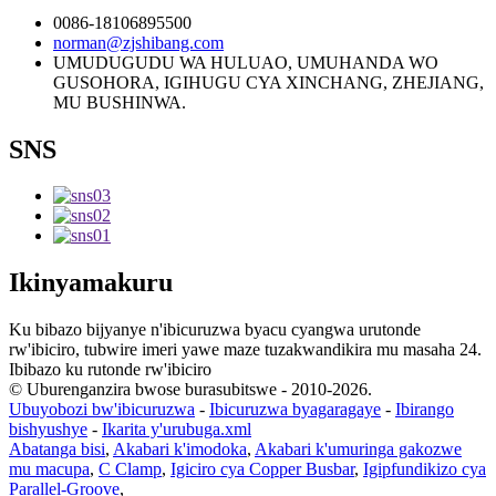
0086-18106895500
norman@zjshibang.com
UMUDUGUDU WA HULUAO, UMUHANDA WO
GUSOHORA, IGIHUGU CYA XINCHANG, ZHEJIANG,
MU BUSHINWA.
SNS
Ikinyamakuru
Ku bibazo bijyanye n'ibicuruzwa byacu cyangwa urutonde
rw'ibiciro, tubwire imeri yawe maze tuzakwandikira mu masaha 24.
Ibibazo ku rutonde rw'ibiciro
© Uburenganzira bwose burasubitswe - 2010-2026.
Ubuyobozi bw'ibicuruzwa
-
Ibicuruzwa byagaragaye
-
Ibirango
bishyushye
-
Ikarita y'urubuga.xml
Abatanga bisi
,
Akabari k'imodoka
,
Akabari k'umuringa gakozwe
mu macupa
,
C Clamp
,
Igiciro cya Copper Busbar
,
Igipfundikizo cya
Parallel-Groove
,