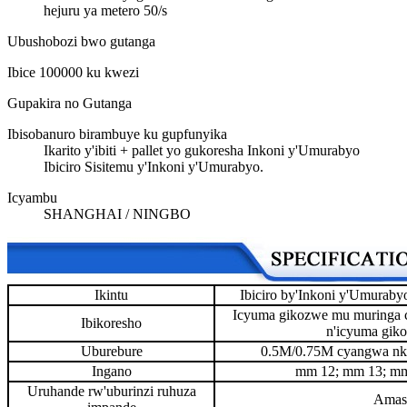
hejuru ya metero 50/s
Ubushobozi bwo gutanga
Ibice 100000 ku kwezi
Gupakira no Gutanga
Ibisobanuro birambuye ku gupfunyika
Ikarito y'ibiti + pallet yo gukoresha Inkoni y'Umurabyo
Ibiciro Sisitemu y'Inkoni y'Umurabyo.
Icyambu
SHANGHAI / NINGBO
Ikintu
Ibiciro by'Inkoni y'Umuraby
Icyuma gikozwe mu muringa 
Ibikoresho
n'icyuma gik
Uburebure
0.5M/0.75M cyangwa nk
Ingano
mm 12; mm 13; mm
Uruhande rw'uburinzi ruhuza
Amas