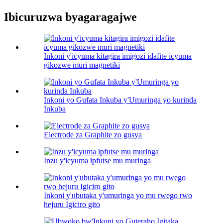
Ibicuruzwa byagaragajwe
Inkoni y'icyuma kitagira imigozi idafite icyuma
gikozwe muri magnetiki
Inkoni yo Gufata Inkuba y'Umuringa yo kurinda
Inkuba
Electrode za Graphite zo gusya
Inzu y'icyuma ipfutse mu muringa
Inkoni y'ubutaka y'umuringa yo mu rwego rwo
hejuru Igiciro gito