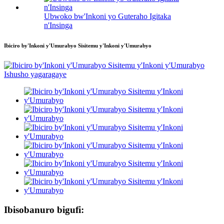
Ubwoko bw'Inkoni yo Guteraho Igitaka
n'Insinga
Ibiciro by'Inkoni y'Umurabyo Sisitemu y'Inkoni y'Umurabyo
Ibisobanuro bigufi: