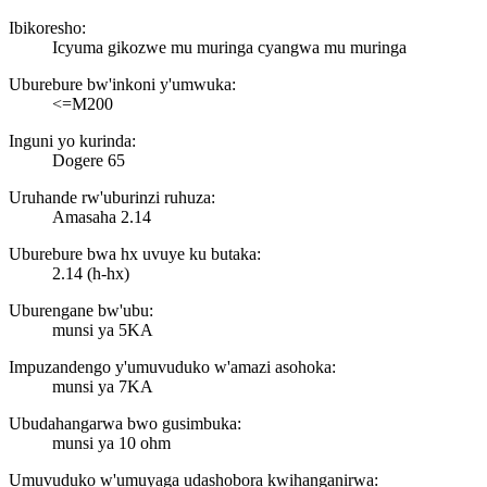
Ibikoresho:
Icyuma gikozwe mu muringa cyangwa mu muringa
Uburebure bw'inkoni y'umwuka:
<=M200
Inguni yo kurinda:
Dogere 65
Uruhande rw'uburinzi ruhuza:
Amasaha 2.14
Uburebure bwa hx uvuye ku butaka:
2.14 (h-hx)
Uburengane bw'ubu:
munsi ya 5KA
Impuzandengo y'umuvuduko w'amazi asohoka:
munsi ya 7KA
Ubudahangarwa bwo gusimbuka:
munsi ya 10 ohm
Umuvuduko w'umuyaga udashobora kwihanganirwa: