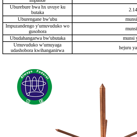
impande
Uburebure bwa hx uvuye ku
2.14
butaka
Uburengane bw'ubu
muns
Impuzandengo y'umuvuduko wo
muns
gusohora
Ubudahangarwa bw'ubutaka
munsi 
Umuvuduko w'umuyaga
hejuru ya
udashobora kwihanganirwa