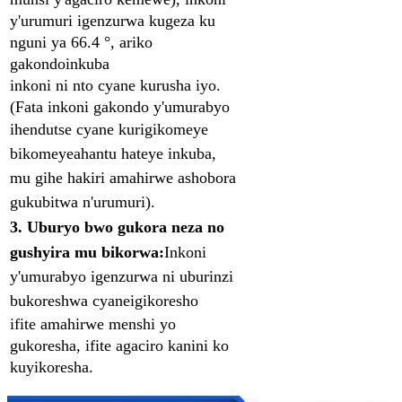
y'urumuri igenzurwa kugeza ku
nguni ya 66.4 °, ariko
gakondo
inkuba
inkoni ni nto cyane kurusha iyo.
(Fata inkoni gakondo y'umurabyo
ihendutse cyane kuri
gikomeye
bikomeye
ahantu hateye inkuba,
mu gihe hakiri amahirwe ashobora
gukubitwa n'urumuri).
3. Uburyo bwo gukora neza no
gushyira mu bikorwa:
Inkoni
y'umurabyo igenzurwa ni uburinzi
bukoreshwa cyane
igikoresho
ifite amahirwe menshi yo
gukoresha, ifite agaciro kanini ko
kuyikoresha.