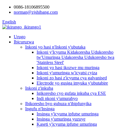
0086-18106895500
norman@zjshibang.com
English
Urugo
Ibicuruzwa
Inkoni yo hasi n'Inkoni y'ubutaka
Inkoni y'Icyuma Kidakoresha Udukoresho
tw'Umuringa Udakoresha Udukoresho twa
'Stainless Steel'
Inkoni yo hasi ikozwe mu muringa
Inkoni y'umuringa w'icyatsi cyiza
Inkoni zo hasi z'icyuma cya galvanised
Electrode yo gusiga imyuka y'ubutabire
Inkoni z'inkuba
Igikoresho cyo gufata inkuba cya ESE
Indi nkoni y'umurabyo
Ibikoresho byo guhuza n'ibipfunyika
Ingufu n'Insinga
Insinga y'icyuma ipfutse umuringa
Insinga y'umuringa yuzuye
Kaseti y'icyuma ipfutse umuringa