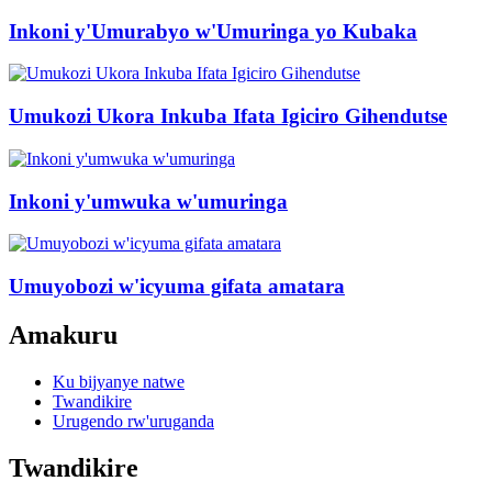
Inkoni y'Umurabyo w'Umuringa yo Kubaka
Umukozi Ukora Inkuba Ifata Igiciro Gihendutse
Inkoni y'umwuka w'umuringa
Umuyobozi w'icyuma gifata amatara
Amakuru
Ku bijyanye natwe
Twandikire
Urugendo rw'uruganda
Twandikire