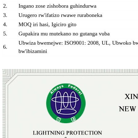
2.
Ingano zose zishobora guhindurwa
3.
Urugero rw'ifatizo rwawe ruraboneka
4.
MOQ iri hasi, Igiciro gito
5.
Gupakira mu mutekano no gutanga vuba
Ubwiza bwemejwe: ISO9001: 2008, UL, Ubwoko b
6.
bw'ibizamini