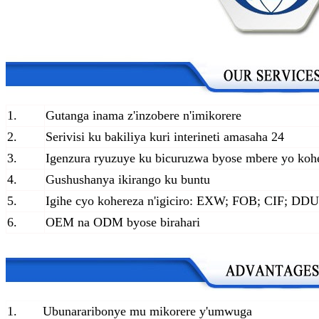
1.
Gutanga inama z'inzobere n'imikorere
2.
Serivisi ku bakiliya kuri interineti amasaha 24
3.
Igenzura ryuzuye ku bicuruzwa byose mbere yo koh
4.
Gushushanya ikirango ku buntu
5.
Igihe cyo kohereza n'igiciro: EXW; FOB; CIF; DDU
6.
OEM na ODM byose birahari
1.
Ubunararibonye mu mikorere y'umwuga