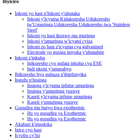
Ibyiciro
Inkoni yo hasi n'Inkoni y'ubutaka
Inkoni y'Icyuma Kidakoresha Udukoresho
tw'Umuringa Udakoresha Udukoresho twa 'Stainless
Steel'
Inkoni yo hasi ikozwe mu muringa
Inkoni y'umuringa w'icyatsi cyiza
Inkoni zo hasi z'icyuma cya galvanised
Electrode yo gusiga imyuka y'ubutabire
Inkoni z'inkuba
Igikoresho cyo gufata inkuba cya ESE
Indi nkoni y'umurabyo
Ibikoresho byo guhuza n'ibipfunyika
Ingufu n'Insinga
Insinga y'icyuma ipfutse umuringa
Insinga y'umuringa yuzuye
Kaseti y'icyuma ipfutse umuringa
Kaseti y'umuringa yuzuye
Gusudira mu buryo bwa exothermic
Ifu yo gusudira ya Exothermic
Ifu yo gusudira ya Exothermic
Akabari k'imodoka
Igice cyo hasi
Icyobo cy'Isi