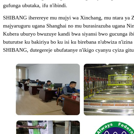
gufunga ubutaka, ifu n'ibindi.
SHIBANG iherereye mu mujyi wa Xinchang, mu ntara ya Z
majyaruguru ugana Shanghai no mu burasirazuba ugana Ni
Kubera uburyo bwuzuye kandi bwa siyansi bwo gucunga ibi
buturutse ku bakiriya bo ku isi ku birebana n'ubwiza n'izin
SHIBANG, dutegereje ubufatanye n'ikigo cyanyu cyiza gitur