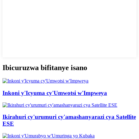
Ibicuruzwa bifitanye isano
Inkoni y'Icyuma cy'Umwotsi w'Impweya
Ikirahuri cy'urumuri cy'amashanyarazi cya Satellite
ESE