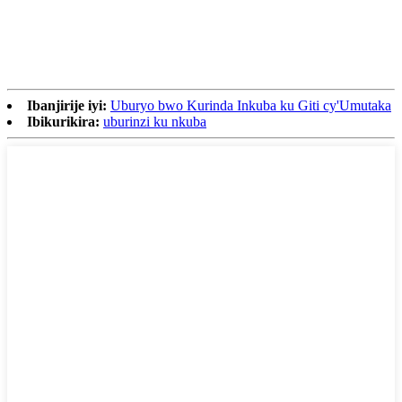
Ibanjirije iyi:
Uburyo bwo Kurinda Inkuba ku Giti cy'Umutaka
Ibikurikira:
uburinzi ku nkuba