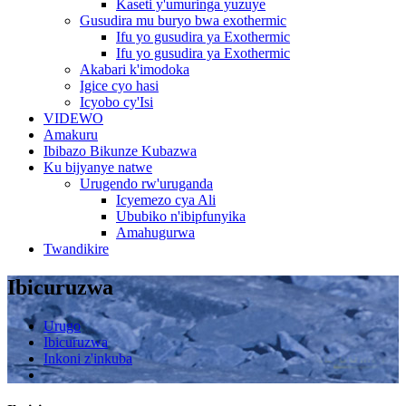
Kaseti y'umuringa yuzuye
Gusudira mu buryo bwa exothermic
Ifu yo gusudira ya Exothermic
Ifu yo gusudira ya Exothermic
Akabari k'imodoka
Igice cyo hasi
Icyobo cy'Isi
VIDEWO
Amakuru
Ibibazo Bikunze Kubazwa
Ku bijyanye natwe
Urugendo rw'uruganda
Icyemezo cya Ali
Ububiko n'ibipfunyika
Amahugurwa
Twandikire
Ibicuruzwa
Urugo
Ibicuruzwa
Inkoni z'inkuba