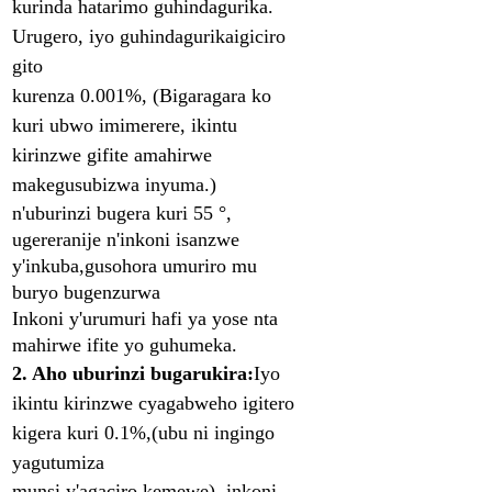
kurinda hatarimo guhindagurika.
Urugero, iyo guhindagurika
igiciro
gito
kurenza 0.001%, (Bigaragara ko
kuri ubwo
imimerere, ikintu
kirinzwe gifite amahirwe
make
gusubizwa inyuma.)
n'uburinzi bugera kuri 55 °,
ugereranije n'inkoni isanzwe
y'inkuba,
gusohora umuriro mu
buryo bugenzurwa
Inkoni y'urumuri hafi ya yose nta
mahirwe ifite yo guhumeka.
2. Aho uburinzi bugarukira:
Iyo
ikintu kirinzwe cyagabweho igitero
kigera kuri 0.1%,
(ubu ni ingingo
ya
gutumiza
munsi y'agaciro kemewe), inkoni