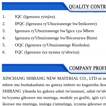
1.
IQC (Igenzura ryinjira)
2.
IPQC (Igenzura ry'Ubuziranenge bw'Imikorere)
3.
Igenzura ry'Ubuziranenge bw'Igice cya Mbere
4.
Igenzura ry'Ubuziranenge bw'Ibicuruzwa Binini
5.
OQC (Igenzura ry'Ubuziranenge Risohoka)
6.
FQC (Igenzura rya nyuma ry'ubwiza)
XINCHANG SHIBANG NEW MATERIAL CO., LTD ni imwe m
mbere mu bushakashatsi no guteza imbere no kugurisha iko
SHIBANG yibanda ku gukora uduti tw'urumuri, uduti tw'ubut
tw'icyuma gikozwe mu muringa, module ya grafiti, igiti cy'u
ikozwe mu muringa, insinga z'umuringa, icyuma gikozwe 