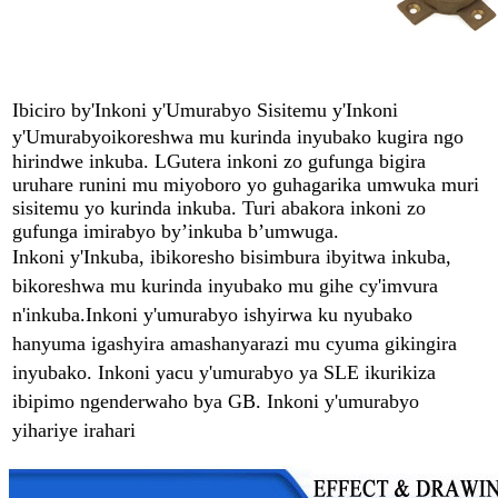
Ibiciro by'Inkoni y'Umurabyo Sisitemu y'Inkoni
y'Umurabyo
ikoreshwa mu kurinda inyubako kugira ngo
hirindwe inkuba. L
Gutera inkoni zo gufunga bigira
uruhare runini mu miyoboro yo guhagarika umwuka muri
sisitemu yo kurinda inkuba. Turi abakora inkoni zo
gufunga imirabyo by’inkuba b’umwuga.
Inkoni y'Inkuba, ibikoresho bisimbura ibyitwa inkuba,
bikoreshwa mu kurinda inyubako mu gihe cy'imvura
n'inkuba.
Inkoni y'umurabyo ishyirwa ku nyubako
hanyuma igashyira amashanyarazi mu cyuma gikingira
inyubako. Inkoni yacu y'umurabyo ya SLE ikurikiza
ibipimo ngenderwaho bya GB. Inkoni y'umurabyo
yihariye irahari