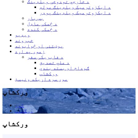
د خارجي تودوخې ویلډینګ
د ایکزوترمیک ویلډینګ مولډ
د ایکزوترمیک ویلډینګ پوډر
بس بار
د ځمکې ماډل
د ځمکې کنده
ویډیو
خبرونه
پوښتنې او ځوابونه
زموږ په اړه
د فابریکې سفر
د علي تصدیق
ګودام او بسته بندي
ورکشاپ
موږ سره اړیکه ونیسئ
ورکشاپ
کور
ورکشاپ
ورکشاپ