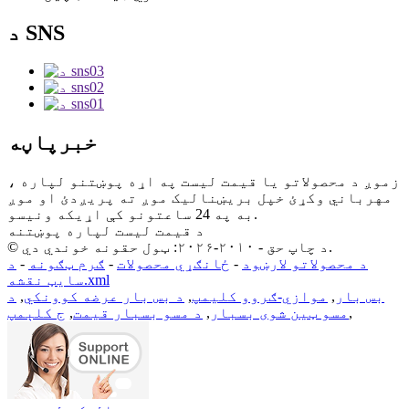
د SNS
خبرپاڼه
زموږ د محصولاتو یا قیمت لیست په اړه پوښتنو لپاره ،
مهرباني وکړئ خپل بریښنالیک موږ ته پریږدئ او موږ
به په 24 ساعتونو کې اړیکه ونیسو.
د قیمت لیست لپاره پوښتنه
© د چاپ حق - ۲۰۱۰-۲۰۲۶: ټول حقونه خوندي دي.
د محصولاتو لارښود
-
ځانګړي محصولات
-
ګرم ټګونه
-
د
سایټ نقشه.xml
بس بار
,
موازي-ګروو کلیمپ
,
د بس بار عرضه کوونکي
,
د
,
مسو ټین شوی بسبار
,
د مسو بسبار قیمت
,
ج کلېمپ