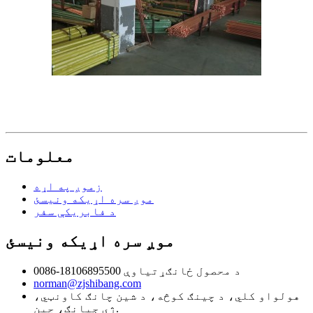
معلومات
زموږ په اړه
موږ سره اړیکه ونیسئ
د فابریکې سفر
موږ سره اړیکه ونیسئ
0086-18106895500 د محصول ځانګړتیاوې
norman@zjshibang.com
هولواو کلي، د چينګ کوڅه، د شين چانګ کاونټي،
ژي جيانګ، چين.