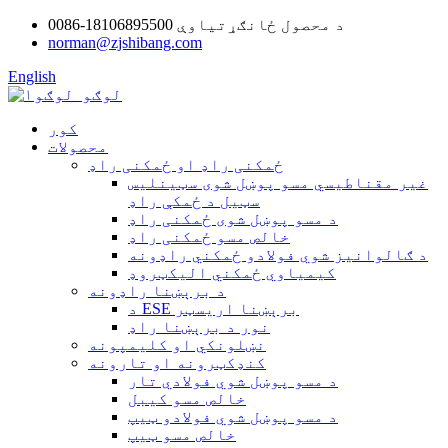
0086-18106895500 د محصول ځانګړتیاوې
norman@zjshibang.com
English
کور
محصولات
ځمکنی راډ او ځمکنی راډ
غیر مقناطیسي مسو پوښل شوی سټینلیس
سټیل د ځمکې راډ
د مسو پوښل شوی ځمکنی راډ
خالص مسو ځمکنی راډ
د ګالوانیز شوي فولادو ځمکني راډونه
کیمیاوي ځمکني الیکټروډ
د برېښنا راډونه
د ESE برېښنا اریسټر
نور د برېښنا راډ
نښلونکي او کلیمپونه
کنډکټرونه او تارونه
د مسو پوښل شوي فولادي تار
خالص مسو کیبل
د مسو پوښل شوي فولادو ټیپ
خالص مسو ټیپ