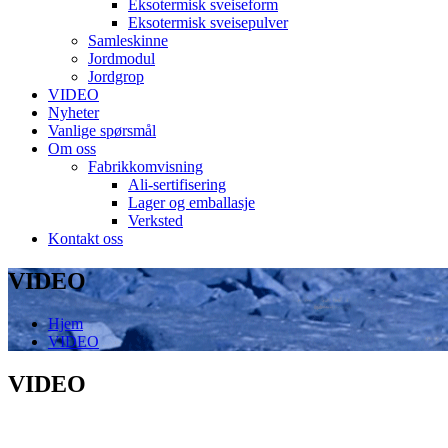
Eksotermisk sveiseform
Eksotermisk sveisepulver
Samleskinne
Jordmodul
Jordgrop
VIDEO
Nyheter
Vanlige spørsmål
Om oss
Fabrikkomvisning
Ali-sertifisering
Lager og emballasje
Verksted
Kontakt oss
VIDEO
Hjem
VIDEO
VIDEO