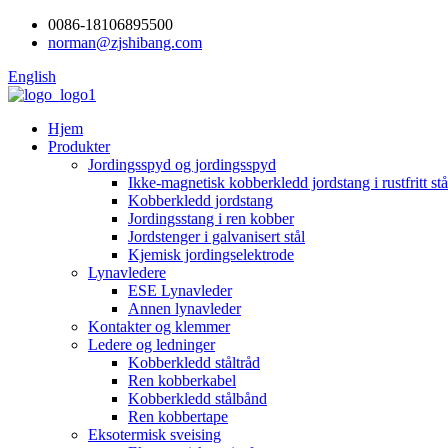
0086-18106895500
norman@zjshibang.com
English
Hjem
Produkter
Jordingsspyd og jordingsspyd
Ikke-magnetisk kobberkledd jordstang i rustfritt stå
Kobberkledd jordstang
Jordingsstang i ren kobber
Jordstenger i galvanisert stål
Kjemisk jordingselektrode
Lynavledere
ESE Lynavleder
Annen lynavleder
Kontakter og klemmer
Ledere og ledninger
Kobberkledd ståltråd
Ren kobberkabel
Kobberkledd stålbånd
Ren kobbertape
Eksotermisk sveising