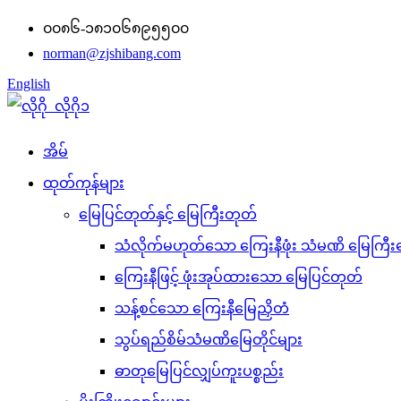
၀၀၈၆-၁၈၁၀၆၈၉၅၅၀၀
norman@zjshibang.com
English
အိမ်
ထုတ်ကုန်များ
မြေပြင်တုတ်နှင့် မြေကြီးတုတ်
သံလိုက်မဟုတ်သော ကြေးနီဖုံး သံမဏိ မြေကြီးခ
ကြေးနီဖြင့် ဖုံးအုပ်ထားသော မြေပြင်တုတ်
သန့်စင်သော ကြေးနီမြေညှိတံ
သွပ်ရည်စိမ်သံမဏိမြေတိုင်များ
ဓာတုမြေပြင်လျှပ်ကူးပစ္စည်း