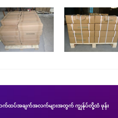
ာက်ထပ်အချက်အလက်များအတွက် ကျွန်ုပ်တို့ထံ ဖုန်း