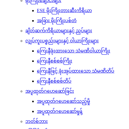
မိုးကြိုးချောင်းများ
ESE မိုးကြိုးတားဆီးကိရိယာ
အခြား မိုးကြိုးပစ်တံ
ချိတ်ဆက်ကိရိယာများနှင့် ညှပ်များ
လျှပ်ကူးပစ္စည်းများနှင့် ဝါယာကြိုးများ
ကြေးနီဖုံးထားသော သံမဏိဝါယာကြိုး
ကြေးနီစစ်စစ်ကြိုး
ကြေးနီဖြင့် ဖုံးအုပ်ထားသော သံမဏိတိပ်
ကြေးနီစစ်စစ်တိပ်
အပူထုတ်ဂဟေဆော်ခြင်း
အပူထုတ်ဂဟေဆော်သည့်မှို
အပူထုတ်ဂဟေဆော်မှုန့်
ဘတ်စ်ဘား