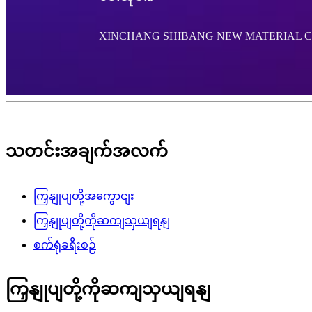
XINCHANG SHIBANG NEW MATERIAL CO
သတင်းအချက်အလက်
ကြှနျုပျတို့အကွောငျး
ကြှနျုပျတို့ကိုဆကျသှယျရနျ
စက်ရုံခရီးစဉ်
ကြှနျုပျတို့ကိုဆကျသှယျရနျ