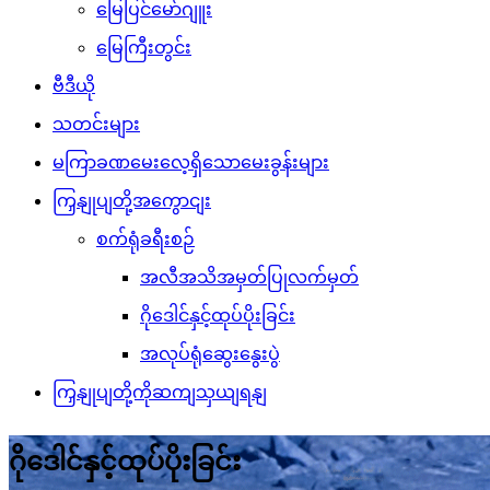
မြေပြင်မော်ဂျူး
မြေကြီးတွင်း
ဗီဒီယို
သတင်းများ
မကြာခဏမေးလေ့ရှိသောမေးခွန်းများ
ကြှနျုပျတို့အကွောငျး
စက်ရုံခရီးစဉ်
အလီအသိအမှတ်ပြုလက်မှတ်
ဂိုဒေါင်နှင့်ထုပ်ပိုးခြင်း
အလုပ်ရုံဆွေးနွေးပွဲ
ကြှနျုပျတို့ကိုဆကျသှယျရနျ
ဂိုဒေါင်နှင့်ထုပ်ပိုးခြင်း