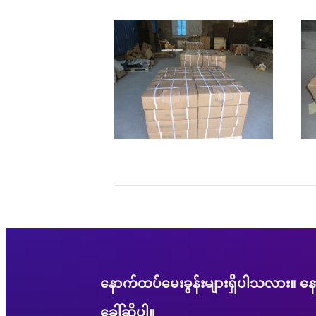
နောက်ထပ်မေးခွန်းများရှိပါသလား။ နေ
ခေါ်ဆိုပါ။