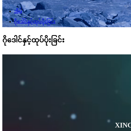
အိမ်
ဂိုဒေါင်နှင့်ထုပ်ပိုးခြင်း
ဂိုဒေါင်နှင့်ထုပ်ပိုးခြင်း
XIN