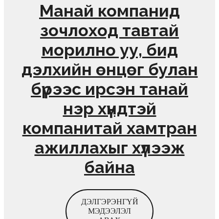
Манай компанид
зочлоход тавтай
морилно уу, бид
дэлхийн өнцөг булан
бүрээс ирсэн танай
нэр хүндтэй
компанитай хамтран
ажиллахыг хүлээж
байна
ДЭЛГЭРЭНГҮЙ
МЭДЭЭЛЭЛ