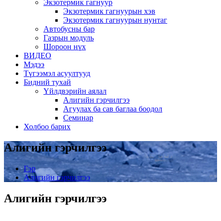
Экзотермик гагнуур
Экзотермик гагнуурын хэв
Экзотермик гагнуурын нунтаг
Автобусны бар
Газрын модуль
Шороон нүх
ВИДЕО
Мэдээ
Түгээмэл асуултууд
Бидний тухай
Үйлдвэрийн аялал
Алигийн гэрчилгээ
Агуулах ба сав баглаа боодол
Семинар
Холбоо барих
Алигийн гэрчилгээ
Гэр
Алигийн гэрчилгээ
Алигийн гэрчилгээ