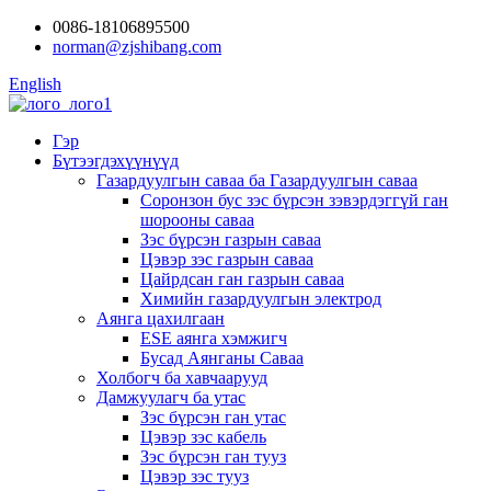
0086-18106895500
norman@zjshibang.com
English
Гэр
Бүтээгдэхүүнүүд
Газардуулгын саваа ба Газардуулгын саваа
Соронзон бус зэс бүрсэн зэвэрдэггүй ган
шорооны саваа
Зэс бүрсэн газрын саваа
Цэвэр зэс газрын саваа
Цайрдсан ган газрын саваа
Химийн газардуулгын электрод
Аянга цахилгаан
ESE аянга хэмжигч
Бусад Аянганы Саваа
Холбогч ба хавчаарууд
Дамжуулагч ба утас
Зэс бүрсэн ган утас
Цэвэр зэс кабель
Зэс бүрсэн ган тууз
Цэвэр зэс тууз