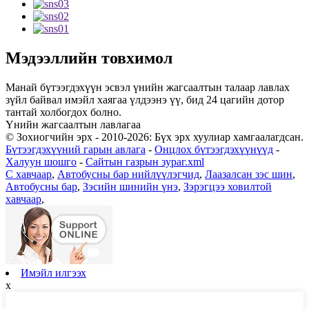
Мэдээллийн товхимол
Манай бүтээгдэхүүн эсвэл үнийн жагсаалтын талаар лавлах
зүйл байвал имэйл хаягаа үлдээнэ үү, бид 24 цагийн дотор
тантай холбогдох болно.
Үнийн жагсаалтын лавлагаа
© Зохиогчийн эрх - 2010-2026: Бүх эрх хуулиар хамгаалагдсан.
Бүтээгдэхүүний гарын авлага
-
Онцлох бүтээгдэхүүнүүд
-
Халуун шошго
-
Сайтын газрын зураг.xml
C хавчаар
,
Автобусны бар нийлүүлэгчид
,
Лаазалсан зэс шин
,
Автобусны бар
,
Зэсийн шинийн үнэ
,
Зэрэгцээ ховилтой
хавчаар
,
Имэйл илгээх
x