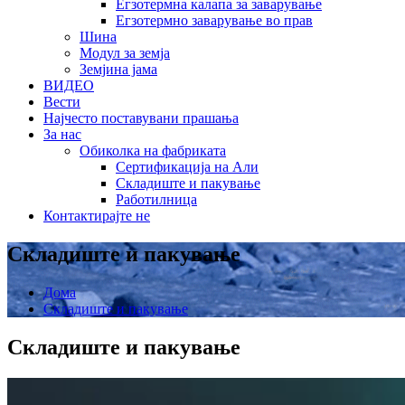
Егзотермна калапа за заварување
Егзотермно заварување во прав
Шина
Модул за земја
Земјина јама
ВИДЕО
Вести
Најчесто поставувани прашања
За нас
Обиколка на фабриката
Сертификација на Али
Складиште и пакување
Работилница
Контактирајте не
Складиште и пакување
Дома
Складиште и пакување
Складиште и пакување