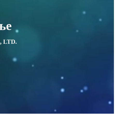
ње
 LTD.