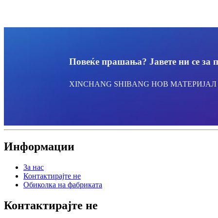
Повеќе прашања? Јавете ни се за 
XINCHANG SHIBANG НОВ МАТЕРИЈАЛ C
Информации
За нас
Контактирајте не
Обиколка на фабриката
Контактирајте не