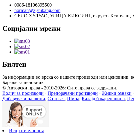
0086-18106895500
norman@zjshibang.com
СЕЛО ХУЛУАО, УЛИЦА КИКСИНГ, округот Ксинчанг, Ж
Социјални мрежи
Билтен
За информации во врска со нашите производи или ценовник, ве 
Барање за ценовник
© Авторски права - 2010-2026: Сите права се задржани.
Водич за производи
-
Препорачани производи
-
Жешки ознаки
Добавувачи на шини
,
C стегач
,
Шина
,
Калајд бакарен шина
,
Це
Испрати е-пошта