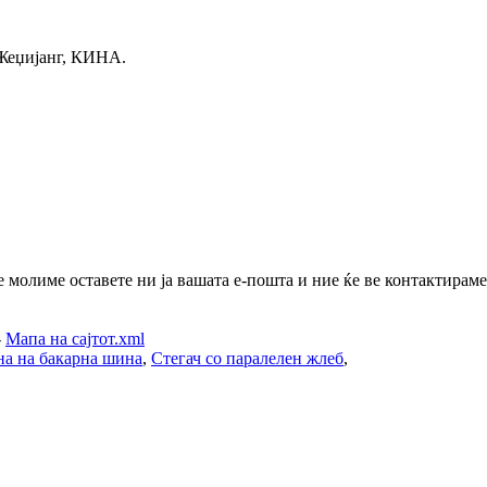
еџијанг, КИНА.
молиме оставете ни ја вашата е-пошта и ние ќе ве контактираме 
-
Мапа на сајтот.xml
на на бакарна шина
,
Стегач со паралелен жлеб
,