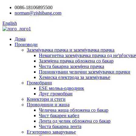
0086-18106895500
norman@zjshibang.com
English
Дома
Производи
Заземјувачка прачка и заземјувачка прачка
Немагнетна заземјувачка прачка од не'рѓосува
Заземјена прачка обложена со бакар
Чиста бакарна заземјена прачка
Поцинкувани челични заземјувачки прачки
Хемиска електрода за заземјување
Громобрани
ESE молња-одводник
Друг громобран
Конектори и стеги
Проводници и жица
Челична жица обложена со бакар
Чист бакарен кабел
Лента од челик обложена со бакар
Чиста бакарна лента
Егзотермно заварување