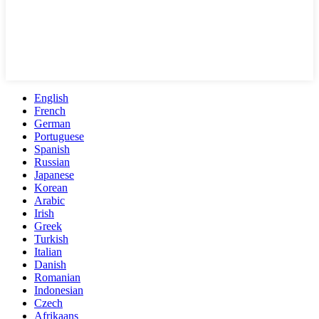
English
French
German
Portuguese
Spanish
Russian
Japanese
Korean
Arabic
Irish
Greek
Turkish
Italian
Danish
Romanian
Indonesian
Czech
Afrikaans