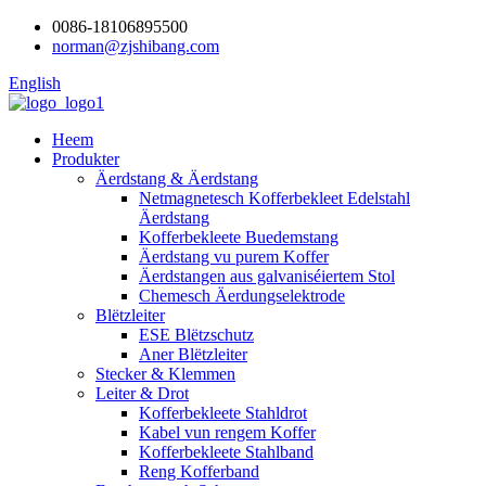
0086-18106895500
norman@zjshibang.com
English
Heem
Produkter
Äerdstang & Äerdstang
Netmagnetesch Kofferbekleet Edelstahl
Äerdstang
Kofferbekleete Buedemstang
Äerdstang vu purem Koffer
Äerdstangen aus galvaniséiertem Stol
Chemesch Äerdungselektrode
Blëtzleiter
ESE Blëtzschutz
Aner Blëtzleiter
Stecker & Klemmen
Leiter & Drot
Kofferbekleete Stahldrot
Kabel vun rengem Koffer
Kofferbekleete Stahlband
Reng Kofferband