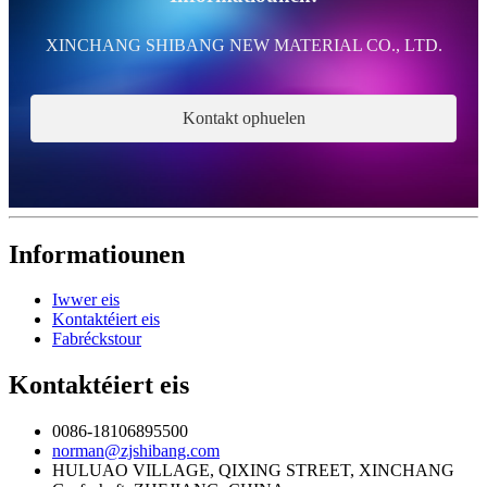
XINCHANG SHIBANG NEW MATERIAL CO., LTD.
Kontakt ophuelen
Informatiounen
Iwwer eis
Kontaktéiert eis
Fabréckstour
Kontaktéiert eis
0086-18106895500
norman@zjshibang.com
HULUAO VILLAGE, QIXING STREET, XINCHANG