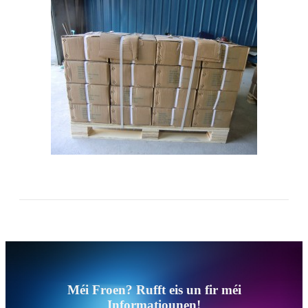
Méi Froen? Rufft eis un fir méi
Informatiounen!