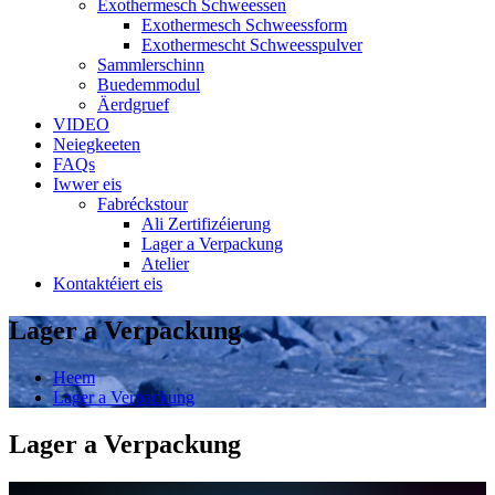
Exothermesch Schweessen
Exothermesch Schweessform
Exothermescht Schweesspulver
Sammlerschinn
Buedemmodul
Äerdgruef
VIDEO
Neiegkeeten
FAQs
Iwwer eis
Fabréckstour
Ali Zertifizéierung
Lager a Verpackung
Atelier
Kontaktéiert eis
Lager a Verpackung
Heem
Lager a Verpackung
Lager a Verpackung