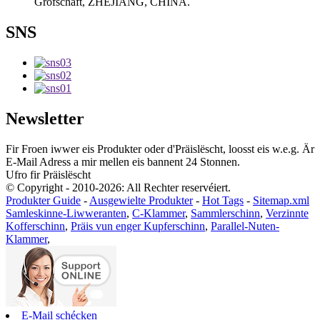
Grofschaft, ZHEJIANG, CHINA.
SNS
Newsletter
Fir Froen iwwer eis Produkter oder d'Präislëscht, loosst eis w.e.g. Är
E-Mail Adress a mir mellen eis bannent 24 Stonnen.
Ufro fir Präislëscht
© Copyright - 2010-2026: All Rechter reservéiert.
Produkter Guide
-
Ausgewielte Produkter
-
Hot Tags
-
Sitemap.xml
Samleskinne-Liwweranten
,
C-Klammer
,
Sammlerschinn
,
Verzinnte
Kofferschinn
,
Präis vun enger Kupferschinn
,
Parallel-Nuten-
Klammer
,
E-Mail schécken