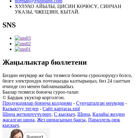
norman@zjshibang.com
ХУЛУАО АЙЫЛЫ, ЦИСИН КӨЧӨСҮ, СИНЧАН
УКАЗЫ, ЧЖЕЦЗЯН, КЫТАЙ.
SNS
Жаңылыктар бюллетени
Биздин өнүмдөр же баа тизмеси боюнча суроолоруңуз болсо,
бизге электрондук почтаңызды калтырыңыз, биз 24 сааттын
ичинде сиз менен байланышабыз.
Баалар тизмеси боюнча суроо-талап
© Бардык укуктар корголгон.
Продукциялар боюнча колдонмо
-
Сунушталган өнүмдөр
-
Кызыктуу тегдер
-
Сайт картасы.xml
Шина жеткирүүчүлөрү
,
C кыскыч
,
Шина
,
Калайы жезден
жасалган шина
,
Жез шинасынын баасы
,
Параллель оюк
кыскыч
,