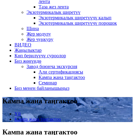
лента
Таза жез лента
Экзотермикалык ширетүү
Экзотермикалык ширетүүчү калып
Экзотермикалык ширетүүчү порошок
Шина
Жер модулу
Жер чуңкуру
ВИДЕО
Жаңылыктар
Көп берилүүчү суроолор
Биз жөнүндө
Завод боюнча экскурсия
Али сертификациясы
Кампа жана таңгактоо
Семинар
Биз менен байланышыңыз
Кампа жана таңгактоо
Үй
Кампа жана таңгактоо
Кампа жана таңгактоо