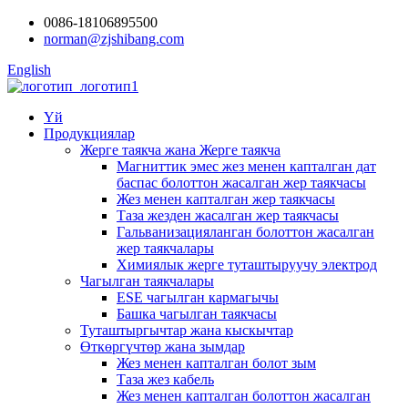
0086-18106895500
norman@zjshibang.com
English
Үй
Продукциялар
Жерге таякча жана Жерге таякча
Магниттик эмес жез менен капталган дат
баспас болоттон жасалган жер таякчасы
Жез менен капталган жер таякчасы
Таза жезден жасалган жер таякчасы
Гальванизацияланган болоттон жасалган
жер таякчалары
Химиялык жерге туташтыруучу электрод
Чагылган таякчалары
ESE чагылган кармагычы
Башка чагылган таякчасы
Туташтыргычтар жана кыскычтар
Өткөргүчтөр жана зымдар
Жез менен капталган болот зым
Таза жез кабель
Жез менен капталган болоттон жасалган