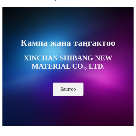
Кампа жана таңгактоо
XINCHAN SHIBANG NEW
MATERIAL CO., LTD.
Баштоо