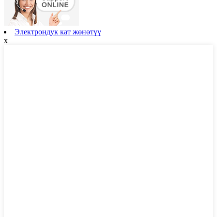
Электрондук кат жөнөтүү
x