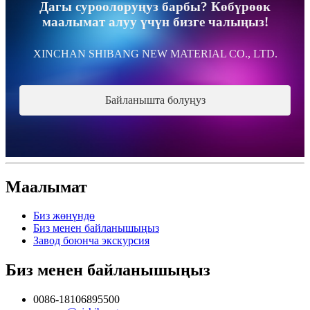
Дагы суроолоруңуз барбы? Көбүрөөк
маалымат алуу үчүн бизге чалыңыз!
XINCHAN SHIBANG NEW MATERIAL CO., LTD.
Байланышта болуңуз
Маалымат
Биз жөнүндө
Биз менен байланышыңыз
Завод боюнча экскурсия
Биз менен байланышыңыз
0086-18106895500