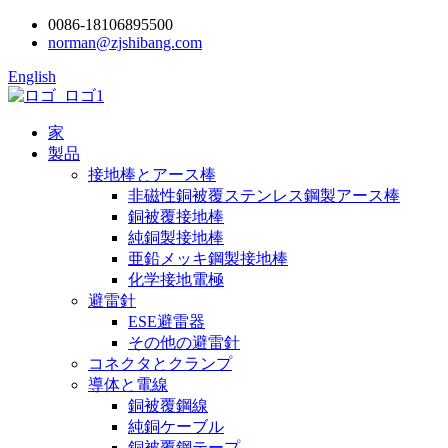
0086-18106895500
norman@zjshibang.com
English
家
製品
接地棒とアース棒
非磁性銅被覆ステンレス鋼製アース棒
銅被覆接地棒
純銅製接地棒
亜鉛メッキ鋼製接地棒
化学接地電極
避雷針
ESE避雷器
その他の避雷針
コネクタとクランプ
導体と電線
銅被覆鋼線
純銅ケーブル
銅被覆鋼テープ