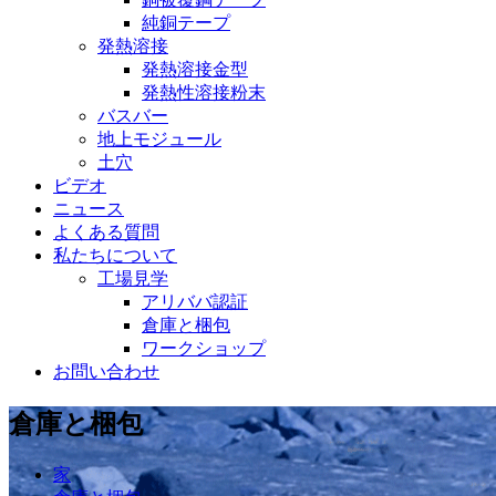
純銅テープ
発熱溶接
発熱溶接金型
発熱性溶接粉末
バスバー
地上モジュール
土穴
ビデオ
ニュース
よくある質問
私たちについて
工場見学
アリババ認証
倉庫と梱包
ワークショップ
お問い合わせ
倉庫と梱包
家