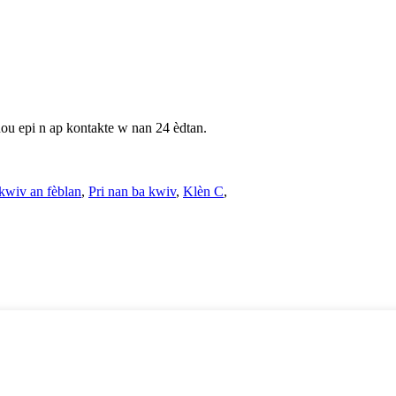
nou epi n ap kontakte w nan 24 èdtan.
 kwiv an fèblan
,
Pri nan ba kwiv
,
Klèn C
,