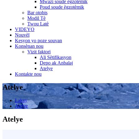
Mwazi soude ègzotèmik
Poud soude ègzotèmik
Bar otobis
Modil Tè
Twou Latè
VIDEYO
Nouvèl
Kesyon yo poze souvan
Konsènan nou
Vizit faktori
Ali Sètifikasyon
Depo ak Anbalaj
Atelye
Kontakte nou
Atelye
Lakay
Atelye
Atelye