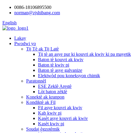
0086-18106895500
norman@zjshibang.com
English
Lakay
Pwodwi yo
Tij Tè ak Tij Latè
Tij tè an asye pur ki kouvri ak kwiv ki pa mayetik
Baton tè kouvri ak kwiv
Baton tè kwiv pi
Baton tè asye galvanize
Elektwòd pou koneksyon chimik
Paratonnèl
ESE Zeklè Arestè
Lòt baton zèklè
Konektè ak kranpon
Kondiktè ak Fil
Fil asye kouvri ak kwiv
Kab kwiv pi
Kasèt asye kouvri ak kwiv
Kasèt kwiv pi
Soudaj ègzotèmik