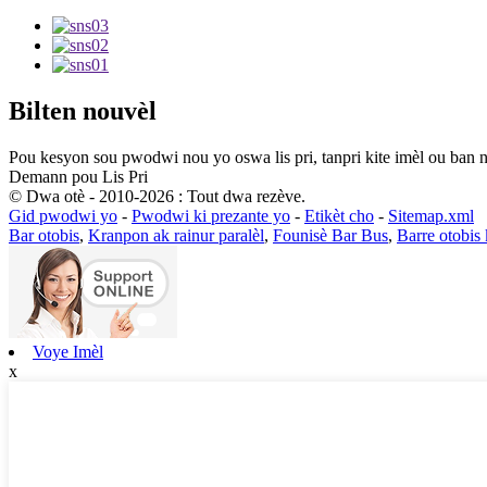
Bilten nouvèl
Pou kesyon sou pwodwi nou yo oswa lis pri, tanpri kite imèl ou ban 
Demann pou Lis Pri
© Dwa otè - 2010-2026 : Tout dwa rezève.
Gid pwodwi yo
-
Pwodwi ki prezante yo
-
Etikèt cho
-
Sitemap.xml
Bar otobis
,
Kranpon ak rainur paralèl
,
Founisè Bar Bus
,
Barre otobis
Voye Imèl
x