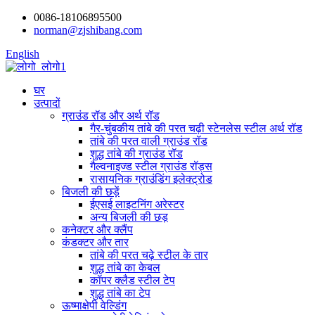
0086-18106895500
norman@zjshibang.com
English
घर
उत्पादों
ग्राउंड रॉड और अर्थ रॉड
गैर-चुंबकीय तांबे की परत चढ़ी स्टेनलेस स्टील अर्थ रॉड
तांबे की परत वाली ग्राउंड रॉड
शुद्ध तांबे की ग्राउंड रॉड
गैल्वनाइज्ड स्टील ग्राउंड रॉड्स
रासायनिक ग्राउंडिंग इलेक्ट्रोड
बिजली की छड़ें
ईएसई लाइटनिंग अरेस्टर
अन्य बिजली की छड़
कनेक्टर और क्लैंप
कंडक्टर और तार
तांबे की परत चढ़े स्टील के तार
शुद्ध तांबे का केबल
कॉपर क्लैड स्टील टेप
शुद्ध तांबे का टेप
ऊष्माक्षेपी वेल्डिंग