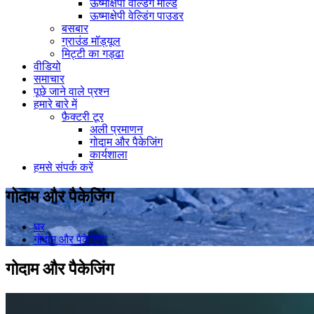
ऊष्माक्षेपी वेल्डिंग मोल्ड
ऊष्माक्षेपी वेल्डिंग पाउडर
बसबार
ग्राउंड मॉड्यूल
मिट्टी का गड्ढा
वीडियो
समाचार
पूछे जाने वाले प्रश्न
हमारे बारे में
फ़ैक्टरी टूर
अली प्रमाणन
गोदाम और पैकेजिंग
कार्यशाला
हमसे संपर्क करें
गोदाम और पैकेजिंग
घर
गोदाम और पैकेजिंग
गोदाम और पैकेजिंग