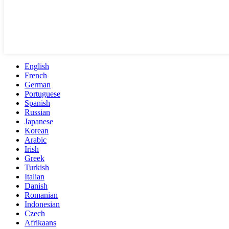
English
French
German
Portuguese
Spanish
Russian
Japanese
Korean
Arabic
Irish
Greek
Turkish
Italian
Danish
Romanian
Indonesian
Czech
Afrikaans