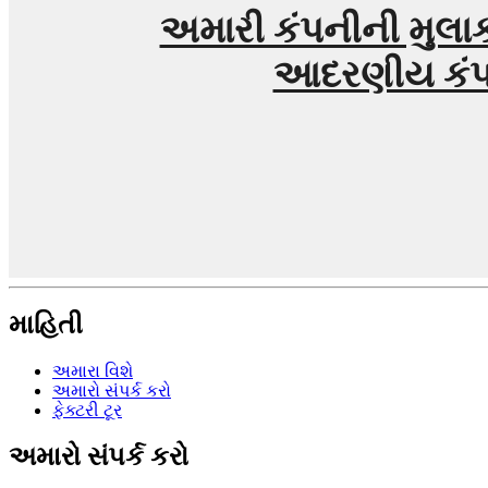
અમારી કંપનીની મુલાકા
આદરણીય કંપન
માહિતી
અમારા વિશે
અમારો સંપર્ક કરો
ફેક્ટરી ટૂર
અમારો સંપર્ક કરો