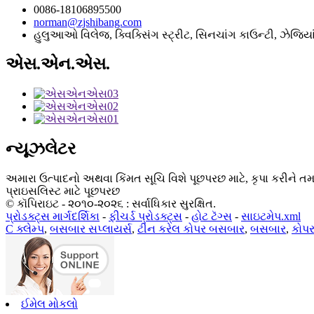
0086-18106895500
norman@zjshibang.com
હુલુઆઓ વિલેજ, ક્વિક્સિંગ સ્ટ્રીટ, સિનચાંગ કાઉન્ટી, ઝેજિયા
એસ.એન.એસ.
ન્યૂઝલેટર
અમારા ઉત્પાદનો અથવા કિંમત સૂચિ વિશે પૂછપરછ માટે, કૃપા કરીને ત
પ્રાઇસલિસ્ટ માટે પૂછપરછ
© કૉપિરાઇટ - ૨૦૧૦-૨૦૨૬ : સર્વાધિકાર સુરક્ષિત.
પ્રોડક્ટ્સ માર્ગદર્શિકા
-
ફીચર્ડ પ્રોડક્ટ્સ
-
હોટ ટૅગ્સ
-
સાઇટમેપ.xml
C ક્લેમ્પ
,
બસબાર સપ્લાયર્સ
,
ટીન કરેલ કોપર બસબાર
,
બસબાર
,
કોપ
ઈમેલ મોકલો