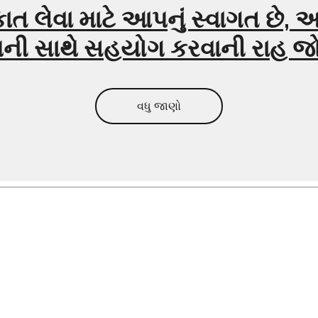
ત લેવા માટે આપનું સ્વાગત છે, અ
ી સાથે સહયોગ કરવાની રાહ જો
વધુ જાણો