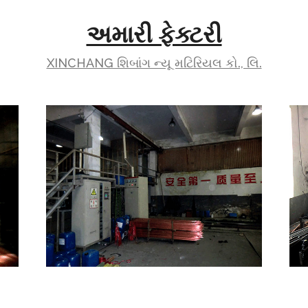
અમારી ફેક્ટરી
XINCHANG શિબાંગ ન્યૂ મટિરિયલ કો., લિ.