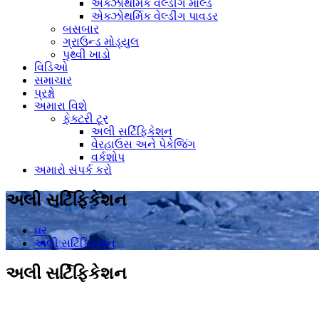
એક્ઝોથર્મિક વેલ્ડીંગ મોલ્ડ
એક્ઝોથર્મિક વેલ્ડીંગ પાવડર
બસબાર
ગ્રાઉન્ડ મોડ્યુલ
પૃથ્વી ખાડો
વિડિઓ
સમાચાર
પ્રશ્નો
અમારા વિશે
ફેક્ટરી ટૂર
અલી સર્ટિફિકેશન
વેરહાઉસ અને પેકેજિંગ
વર્કશોપ
અમારો સંપર્ક કરો
અલી સર્ટિફિકેશન
ઘર
અલી સર્ટિફિકેશન
અલી સર્ટિફિકેશન