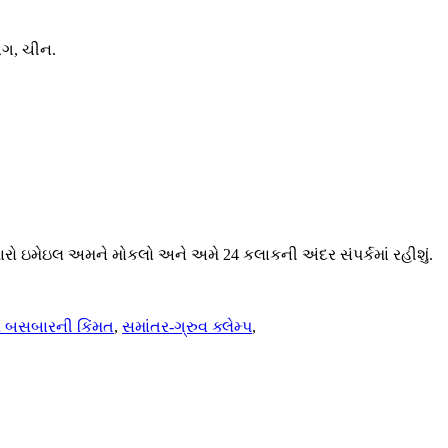
ંગ, ચીન.
મારો ઇમેઇલ અમને મોકલો અને અમે 24 કલાકની અંદર સંપર્કમાં રહીશું.
ર બસબારની કિંમત
,
સમાંતર-ગ્રુવ ક્લેમ્પ
,