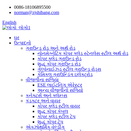
0086-18106895500
norman@zjshibang.com
English
ઘર
ઉત્પાદનો
ગ્રાઉન્ડ રોડ અને અર્થ રોડ
નોનમેગ્નેટિક કોપર ક્લેડ સ્ટેનલેસ સ્ટીલ અર્થ રોડ
કોપર ક્લેડ ગ્રાઉન્ડ રોડ
શુદ્ધ કોપર ગ્રાઉન્ડ રોડ
ગેલ્વેનાઈઝ્ડ સ્ટીલ ગ્રાઉન્ડ રોડ્સ
કેમિકલ ગ્રાઉન્ડિંગ ઇલેક્ટ્રોડ
વીજળીના સળિયા
ESE લાઈટનિંગ એરેસ્ટર
અન્ય વીજળીનો સળિયો
કનેક્ટર્સ અને ક્લેમ્પ્સ
કંડક્ટર અને વાયર
કોપર ક્લેડ સ્ટીલ વાયર
શુદ્ધ કોપર કેબલ
કોપર ક્લેડ સ્ટીલ ટેપ
શુદ્ધ કોપર ટેપ
એક્ઝોથર્મિક વેલ્ડીંગ