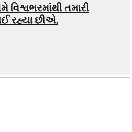
મે વિશ્વભરમાંથી તમારી
ઈ રહ્યા છીએ.