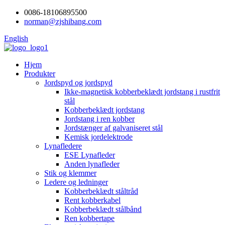
0086-18106895500
norman@zjshibang.com
English
Hjem
Produkter
Jordspyd og jordspyd
Ikke-magnetisk kobberbeklædt jordstang i rustfrit
stål
Kobberbeklædt jordstang
Jordstang i ren kobber
Jordstænger af galvaniseret stål
Kemisk jordelektrode
Lynafledere
ESE Lynafleder
Anden lynafleder
Stik og klemmer
Ledere og ledninger
Kobberbeklædt ståltråd
Rent kobberkabel
Kobberbeklædt stålbånd
Ren kobbertape