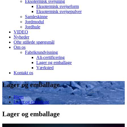
Eksotermisk svejsning
Eksotermisk svejseform
Eksotermisk svejsepulver
Samleskinne
Jordmodul
Jordhule
VIDEO
Nyheder
Ofte stillede spørgsmål
Om os
Fabrikrundvisning
Ali-certificering
Lager og emballage
Værksted
Kontakt os
Lager og emballage
Hjem
Lager og emballage
Lager og emballage