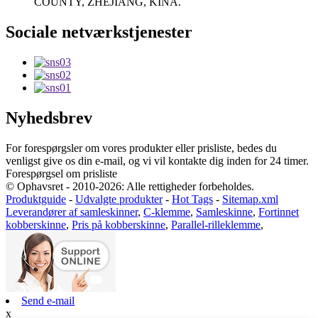
COUNTY, ZHEJIANG, KINA.
Sociale netværkstjenester
Nyhedsbrev
For forespørgsler om vores produkter eller prisliste, bedes du
venligst give os din e-mail, og vi vil kontakte dig inden for 24 timer.
Forespørgsel om prisliste
© Ophavsret - 2010-2026: Alle rettigheder forbeholdes.
Produktguide
-
Udvalgte produkter
-
Hot Tags
-
Sitemap.xml
Leverandører af samleskinner
,
C-klemme
,
Samleskinne
,
Fortinnet
kobberskinne
,
Pris på kobberskinne
,
Parallel-rilleklemme
,
Send e-mail
x