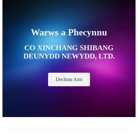
Warws a Phecynnu
CO XINCHANG SHIBANG
DEUNYDD NEWYDD, LTD.
Dechrau Arni