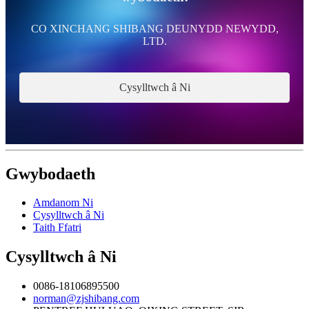
CO XINCHANG SHIBANG DEUNYDD NEWYDD,
LTD.
Cysylltwch â Ni
Gwybodaeth
Amdanom Ni
Cysylltwch â Ni
Taith Ffatri
Cysylltwch â Ni
0086-18106895500
norman@zjshibang.com