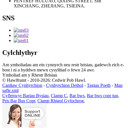
PENTREF HULUAO, QIXING STREET, SIR
XINCHANG, ZHEJIANG, TSIEINA.
SNS
Cylchlythyr
Am ymholiadau am ein cynnyrch neu restr brisiau, gadewch eich e-
bost i ni a byddwn mewn cysylltiad o fewn 24 awr.
Ymholiad am y Rhestr Brisiau
© Hawlfraint - 2010-2026: Cedwir Pob Hawl.
Canllaw Cynhyrchion
-
Cynhyrchion Dethol
-
Tagiau Poeth
-
Map
safle.xml
Cyflenwyr Bariau Bysiau
,
Clamp C
,
Bar bws
,
Bar bws copr tun
,
Pris Bar Bus Copr
,
Clamp Rhigol Gyfochrog
,