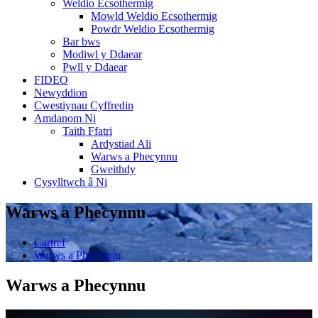
Weldio Ecsothermig
Mowld Weldio Ecsothermig
Powdr Weldio Ecsothermig
Bar bws
Modiwl y Ddaear
Pwll y Ddaear
FIDEO
Newyddion
Cwestiynau Cyffredin
Amdanom Ni
Taith Ffatri
Ardystiad Ali
Warws a Phecynnu
Gweithdy
Cysylltwch â Ni
Warws a Phecynnu
Cartref
Warws a Phecynnu
Warws a Phecynnu