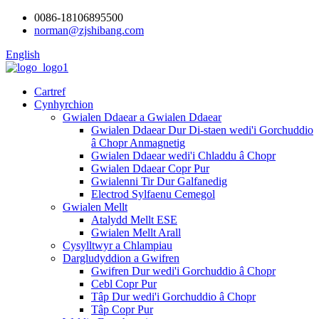
0086-18106895500
norman@zjshibang.com
English
Cartref
Cynhyrchion
Gwialen Ddaear a Gwialen Ddaear
Gwialen Ddaear Dur Di-staen wedi'i Gorchuddio
â Chopr Anmagnetig
Gwialen Ddaear wedi'i Chladdu â Chopr
Gwialen Ddaear Copr Pur
Gwialenni Tir Dur Galfanedig
Electrod Sylfaenu Cemegol
Gwialen Mellt
Atalydd Mellt ESE
Gwialen Mellt Arall
Cysylltwyr a Chlampiau
Dargludyddion a Gwifren
Gwifren Dur wedi'i Gorchuddio â Chopr
Cebl Copr Pur
Tâp Dur wedi'i Gorchuddio â Chopr
Tâp Copr Pur