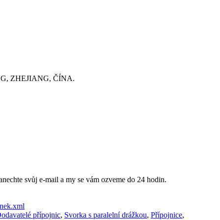
, ZHEJIANG, ČÍNA.
anechte svůj e-mail a my se vám ozveme do 24 hodin.
ánek.xml
odavatelé přípojnic
,
Svorka s paralelní drážkou
,
Přípojnice
,