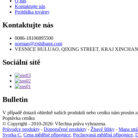
O nás
Kontaktujte nás
Prohlídka továrny
Kontaktujte nás
0086-18106895500
norman@zjshibang.com
VESNICE HULUAO, QIXING STREET, KRAJ XINCHANG
Sociální sítě
Bulletin
V případě dotazů ohledně našich produktů nebo ceníku nám prosím z
Poptávka ceníku
© Copyright - 2010-2026: Všechna práva vyhrazena.
Průvodce produkty
-
Doporučené produkty
-
Žhavé štítky
-
Mapa str
Svorka C
,
Cena měděné přípojnice
,
Pocínovaná měděná přípojnice
,
D