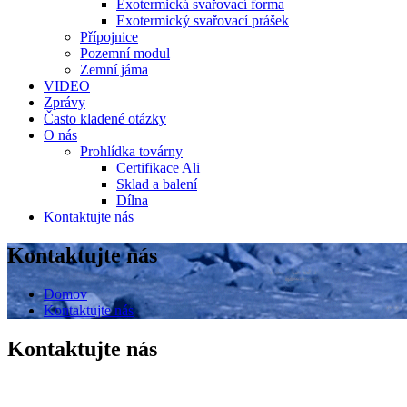
Exotermická svařovací forma
Exotermický svařovací prášek
Přípojnice
Pozemní modul
Zemní jáma
VIDEO
Zprávy
Často kladené otázky
O nás
Prohlídka továrny
Certifikace Ali
Sklad a balení
Dílna
Kontaktujte nás
Kontaktujte nás
Domov
Kontaktujte nás
Kontaktujte nás