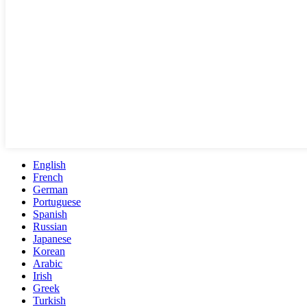
English
French
German
Portuguese
Spanish
Russian
Japanese
Korean
Arabic
Irish
Greek
Turkish