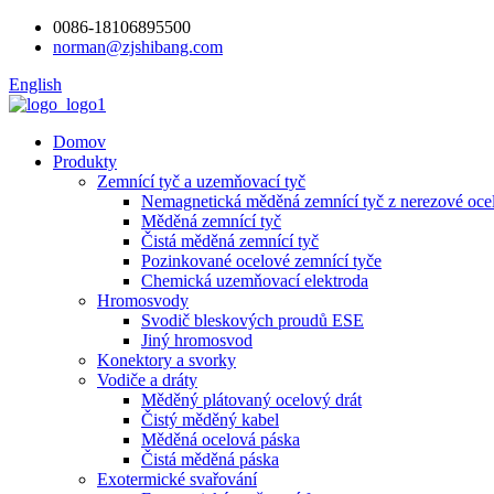
0086-18106895500
norman@zjshibang.com
English
Domov
Produkty
Zemnící tyč a uzemňovací tyč
Nemagnetická měděná zemnící tyč z nerezové ocel
Měděná zemnící tyč
Čistá měděná zemnící tyč
Pozinkované ocelové zemnící tyče
Chemická uzemňovací elektroda
Hromosvody
Svodič bleskových proudů ESE
Jiný hromosvod
Konektory a svorky
Vodiče a dráty
Měděný plátovaný ocelový drát
Čistý měděný kabel
Měděná ocelová páska
Čistá měděná páska
Exotermické svařování