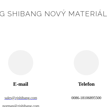
 SHIBANG NOVÝ MATERIÁL 
E-mail
Telefon
s
ales@zjshibang.com
0086-18106895500
norman@zjshibang.com