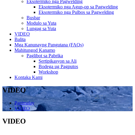
Eksotermiko nga Pagwelding
Eksotermiko nga Agup-op sa Pagwelding
Eksotermiko nga Pulbos sa Pagwelding
Busbar
Modulo sa Yuta
Lungag sa Yuta
VIDEO
Balita
Mga Kanunayng Pangutana (FAQs)
Mahitungod Kanamo
Paglibot sa Pabrika
Sertipikasyon sa Ali
Bodega ug Pagputos
Workshop
Kontaka Kami
VIDEO
Panimalay
VIDEO
VIDEO