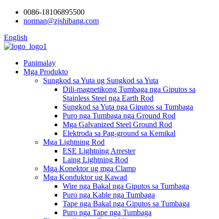
0086-18106895500
norman@zjshibang.com
English
Panimalay
Mga Produkto
Sungkod sa Yuta ug Sungkod sa Yuta
Dili-magnetikong Tumbaga nga Giputos sa
Stainless Steel nga Earth Rod
Sungkod sa Yuta nga Giputos sa Tumbaga
Puro nga Tumbaga nga Ground Rod
Mga Galvanized Steel Ground Rod
Elektroda sa Pag-ground sa Kemikal
Mga Lightning Rod
ESE Lightning Arrester
Laing Lightning Rod
Mga Konektor ug mga Clamp
Mga Konduktor ug Kawad
Wire nga Bakal nga Giputos sa Tumbaga
Puro nga Kable nga Tumbaga
Tape nga Bakal nga Giputos sa Tumbaga
Puro nga Tape nga Tumbaga