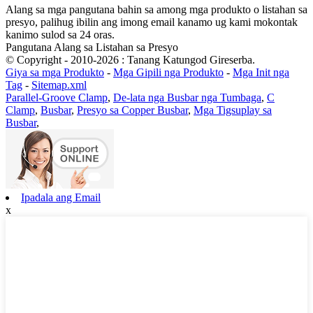
Alang sa mga pangutana bahin sa among mga produkto o listahan sa
presyo, palihug ibilin ang imong email kanamo ug kami mokontak
kanimo sulod sa 24 oras.
Pangutana Alang sa Listahan sa Presyo
© Copyright - 2010-2026 : Tanang Katungod Gireserba.
Giya sa mga Produkto
-
Mga Gipili nga Produkto
-
Mga Init nga
Tag
-
Sitemap.xml
Parallel-Groove Clamp
,
De-lata nga Busbar nga Tumbaga
,
C
Clamp
,
Busbar
,
Presyo sa Copper Busbar
,
Mga Tigsuplay sa
Busbar
,
Ipadala ang Email
x