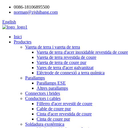
0086-18106895500
norman@zjshibang.com
English
Inici
Productes
Vareta de terra i vareta de terra
Vareta de terra d'acer inoxidable revestida de cour
Vareta de terra revestida de coure
Vareta de terra de coure pur
Vares de terra d'acer galvanitzat
Elèctrode de connexió a terra química
Parallamps
Parallamps ESE
Altres parallamps
Connectors i brides
Conductors i cables
Filferro d'acer revestit de coure
Cable de coure pur
Cinta d'acer revestida de coure
Cinta de coure pur
Soldadura exotèrmica