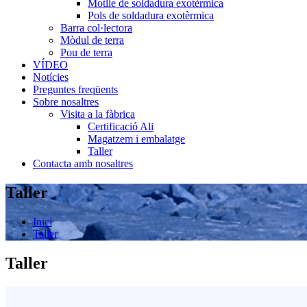
Motlle de soldadura exotèrmica
Pols de soldadura exotèrmica
Barra col·lectora
Mòdul de terra
Pou de terra
VÍDEO
Notícies
Preguntes freqüents
Sobre nosaltres
Visita a la fàbrica
Certificació Ali
Magatzem i embalatge
Taller
Contacta amb nosaltres
Taller
Inici
Taller
Taller