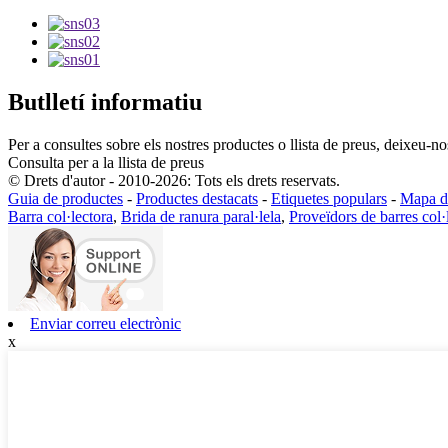
Butlletí informatiu
Per a consultes sobre els nostres productes o llista de preus, deixeu-n
Consulta per a la llista de preus
© Drets d'autor - 2010-2026: Tots els drets reservats.
Guia de productes
-
Productes destacats
-
Etiquetes populars
-
Mapa de
Barra col·lectora
,
Brida de ranura paral·lela
,
Proveïdors de barres col·
Enviar correu electrònic
x