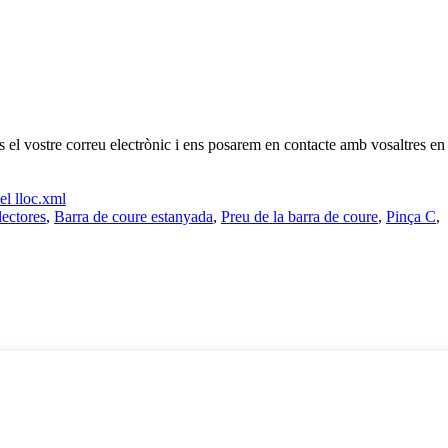
os el vostre correu electrònic i ens posarem en contacte amb vosaltres en
l lloc.xml
lectores
,
Barra de coure estanyada
,
Preu de la barra de coure
,
Pinça C
,