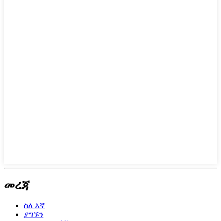
መረጃ
ስለ እኛ
ያግኙን