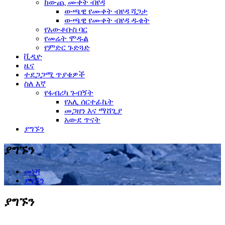
ከውጪ ሙቀት ብየዳ
ውጫዊ የሙቀት ብየዳ ሻጋታ
ውጫዊ የሙቀት ብየዳ ዱቄት
የአውቶቡስ ባር
የመሬት ሞዱል
የምድር ጉድጓድ
ቪዲዮ
ዜና
ተደጋጋሚ ጥያቄዎች
ስለ እኛ
የፋብሪካ ጉብኝት
የአሊ ሰርተፊኬት
መጋዘን እና ማሸጊያ
አውደ ጥናት
ያግኙን
ያግኙን
መነሻ
ያግኙን
ያግኙን