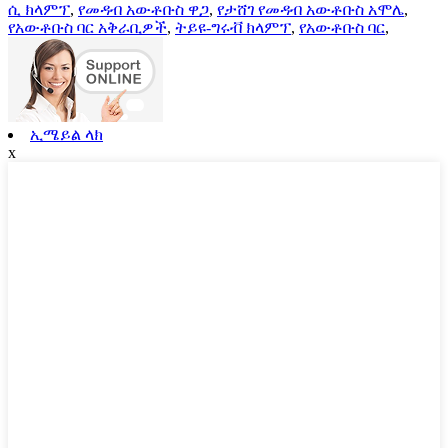
ሲ ክላምፕ
,
የመዳብ አውቶቡስ ዋጋ
,
የታሸገ የመዳብ አውቶቡስ አሞሌ
,
የአውቶቡስ ባር አቅራቢዎች
,
ትይዩ-ግሩቭ ክላምፕ
,
የአውቶቡስ ባር
,
ኢሜይል ላክ
x