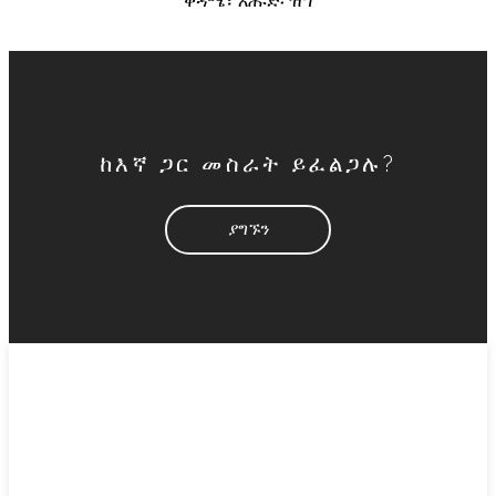
ቅዳሜ፣ እሑድ፡ ዝግ
ከእኛ ጋር መስራት ይፈልጋሉ?
ያግኙን