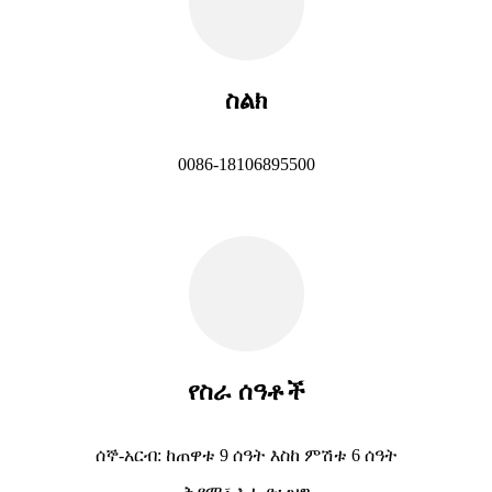
ስልክ
0086-18106895500
የስራ ሰዓቶች
ሰኞ-አርብ: ከጠዋቱ 9 ሰዓት እስከ ምሽቱ 6 ሰዓት