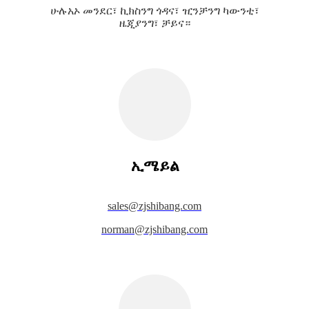
ሁሉአኦ መንደር፣ ኪክስንግ ጎዳና፣ ዢንቻንግ ካውንቲ፣
ዜጂያንግ፣ ቻይና።
ኢሜይል
s
ales@zjshibang.com
norman@zjshibang.com