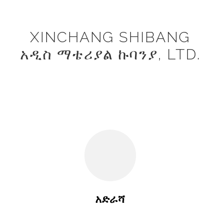
XINCHANG SHIBANG
አዲስ ማቴሪያል ኩባንያ, LTD.
አድራሻ