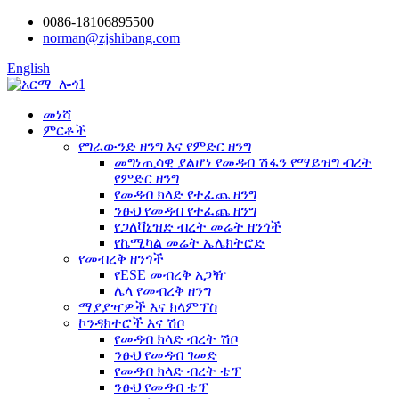
0086-18106895500
norman@zjshibang.com
English
መነሻ
ምርቶች
የግራውንድ ዘንግ እና የምድር ዘንግ
መግነጢሳዊ ያልሆነ የመዳብ ሽፋን የማይዝግ ብረት
የምድር ዘንግ
የመዳብ ክላድ የተፈጨ ዘንግ
ንፁህ የመዳብ የተፈጨ ዘንግ
የጋለቫኒዝድ ብረት መሬት ዘንጎች
የኬሚካል መሬት ኤሌክትሮድ
የመብረቅ ዘንጎች
የESE መብረቅ አጋዥ
ሌላ የመብረቅ ዘንግ
ማያያዣዎች እና ክላምፕስ
ኮንዳክተሮች እና ሽቦ
የመዳብ ክላድ ብረት ሽቦ
ንፁህ የመዳብ ገመድ
የመዳብ ክላድ ብረት ቴፕ
ንፁህ የመዳብ ቴፕ