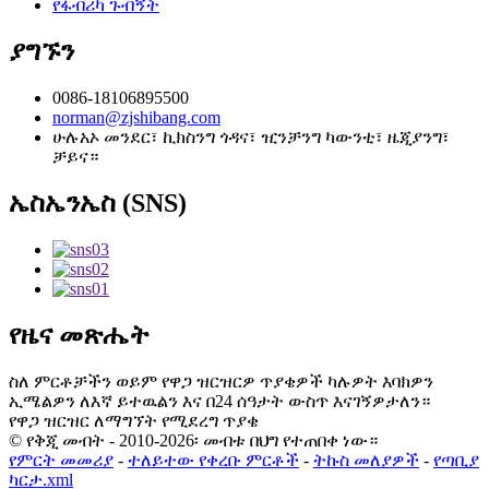
የፋብሪካ ጉብኝት
ያግኙን
0086-18106895500
norman@zjshibang.com
ሁሉአኦ መንደር፣ ኪክስንግ ጎዳና፣ ዢንቻንግ ካውንቲ፣ ዜጂያንግ፣
ቻይና።
ኤስኤንኤስ (SNS)
የዜና መጽሔት
ስለ ምርቶቻችን ወይም የዋጋ ዝርዝርዎ ጥያቄዎች ካሉዎት እባክዎን
ኢሜልዎን ለእኛ ይተዉልን እና በ24 ሰዓታት ውስጥ እናገኝዎታለን።
የዋጋ ዝርዝር ለማግኘት የሚደረግ ጥያቄ
© የቅጂ መብት - 2010-2026፡ መብቱ በህግ የተጠበቀ ነው።
የምርት መመሪያ
-
ተለይተው የቀረቡ ምርቶች
-
ትኩስ መለያዎች
-
የጣቢያ
ካርታ.xml